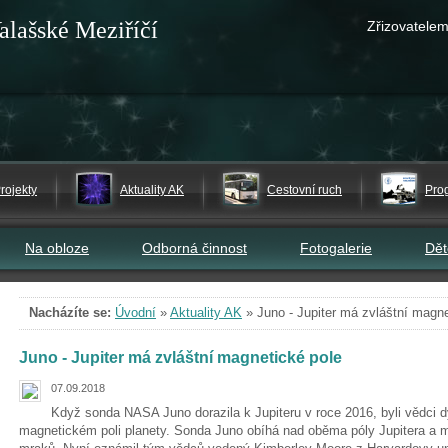
alašské Meziříčí
Zřizovatelem
rojekty
Aktuality AK
Cestovní ruch
Pro
Na obloze
Odborná činnost
Fotogalerie
Dě
Nacházíte se:
Úvodní
»
Aktuality AK
»
Juno - Jupiter má zvláštní magne
Juno - Jupiter má zvláštní magnetické pole
07.09.2018
Když sonda NASA Juno dorazila k Jupiteru v roce 2016, byli vědci 
magnetickém poli planety. Sonda Juno obíhá nad oběma póly Jupitera a 