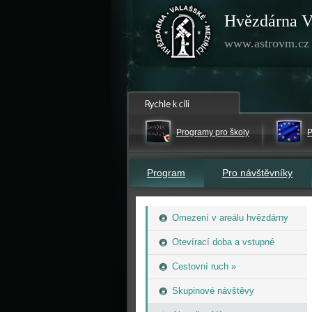
Hvězdárna V
www.astrovm.cz
Programy pro školy
P
Program
Pro návštěvníky
Omezení v areálu hvězdárny
Otevírací doba a vstupné
Cestovní ruch »
Skupinové návštěvy