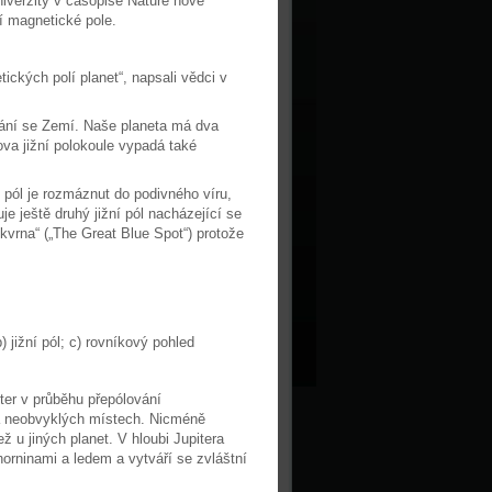
verzity v časopise Nature nové
ní magnetické pole.
ických polí planet“, napsali vědci v
nání se Zemí. Naše planeta má dva
ova jižní polokoule vypadá také
 pól je rozmáznut do podivného víru,
je ještě druhý jižní pól nacházející se
skvrna“ („The Great Blue Spot“) protože
 jižní pól; c) rovníkový pohled
ter v průběhu přepólování
na neobvyklých místech. Nicméně
ž u jiných planet. V hloubi Jupitera
orninami a ledem a vytváří se zvláštní