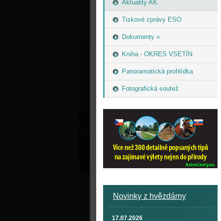
Aktuality AK
Tiskové zprávy ESO
Dokumenty »
Kniha - OKRES VSETÍN
Panoramatická prohlídka
Fotografická soutež
Novinky z hvězdárny
17.07.2026