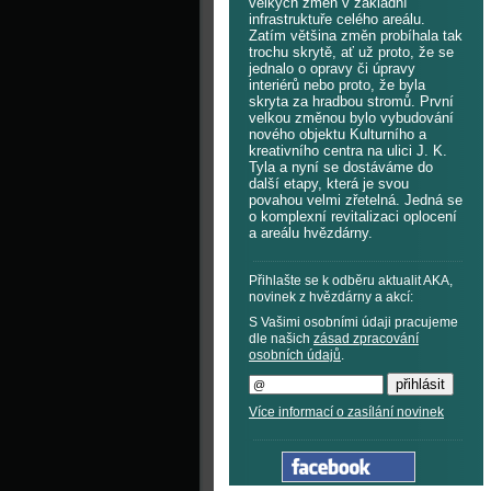
velkých změn v základní
infrastruktuře celého areálu.
Zatím většina změn probíhala tak
trochu skrytě, ať už proto, že se
jednalo o opravy či úpravy
interiérů nebo proto, že byla
skryta za hradbou stromů. První
velkou změnou bylo vybudování
nového objektu Kulturního a
kreativního centra na ulici J. K.
Tyla a nyní se dostáváme do
další etapy, která je svou
povahou velmi zřetelná. Jedná se
o komplexní revitalizaci oplocení
a areálu hvězdárny.
Přihlašte se k odběru aktualit AKA,
novinek z hvězdárny a akcí:
S Vašimi osobními údaji pracujeme
dle našich
zásad zpracování
osobních údajů
.
Více informací o zasílání novinek