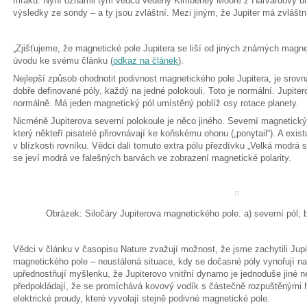
mraků. Nyní oznámil tým vědců vedený Kimberley Moore z Harvardovy uni
výsledky ze sondy – a ty jsou zvláštní. Mezi jiným, že Jupiter má zvlášt
„Zjišťujeme, že magnetické pole Jupitera se liší od jiných známých magnet
úvodu ke svému článku (
odkaz na článek
).
Nejlepší způsob ohodnotit podivnost magnetického pole Jupitera, je srov
dobře definované póly, každý na jedné polokouli. Toto je normální. Jupiter
normálně. Má jeden magnetický pól umístěný poblíž osy rotace planety.
Nicméně Jupiterova severní polokoule je něco jiného. Severní magnetický
který někteří pisatelé přirovnávají ke koňskému ohonu („ponytail“). A existu
v blízkosti rovníku. Vědci dali tomuto extra pólu přezdívku „Velká modrá 
se jeví modrá ve falešných barvách ve zobrazení magnetické polarity.
Obrázek: Siločáry Jupiterova magnetického pole. a) severní pól; b)
Vědci v článku v časopisu Nature zvažují možnost, že jsme zachytili Jupi
magnetického pole – neustálená situace, kdy se dočasné póly vynořují 
upřednostňují myšlenku, že Jupiterovo vnitřní dynamo je jednoduše jiné ne
předpokládají, že se promíchává kovový vodík s částečně rozpuštěnými h
elektrické proudy, které vyvolají stejně podivné magnetické pole.