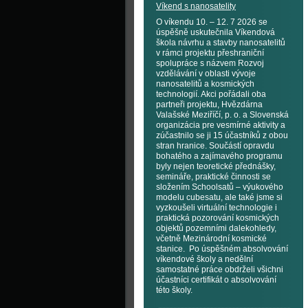
Víkend s nanosatelity
O víkendu 10. – 12. 7 2026 se
úspěšně uskutečnila Víkendová
škola návrhu a stavby nanosatelitů
v rámci projektu přeshraniční
spolupráce s názvem Rozvoj
vzdělávání v oblasti vývoje
nanosatelitů a kosmických
technologií. Akci pořádali oba
partneři projektu, Hvězdárna
Valašské Meziříčí, p. o. a Slovenská
organizácia pre vesmírné aktivity a
zúčastnilo se ji 15 účastníků z obou
stran hranice. Součástí opravdu
bohatého a zajímavého programu
byly nejen teoretické přednášky,
semináře, praktické činnosti se
složením Schoolsatů – výukového
modelu cubesatu, ale také jsme si
vyzkoušeli virtuální technologie i
praktická pozorování kosmických
objektů pozemními dalekohledy,
včetně Mezinárodní kosmické
stanice. Po úspěšném absolvování
víkendové školy a nedělní
samostatné práce obdrželi všichni
účastníci certifikát o absolvování
této školy.