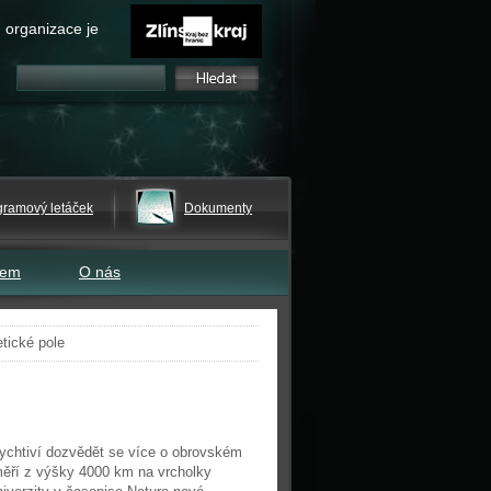
 organizace je
gramový letáček
Dokumenty
tem
O nás
tické pole
dychtiví dozvědět se více o obrovském
měří z výšky 4000 km na vrcholky