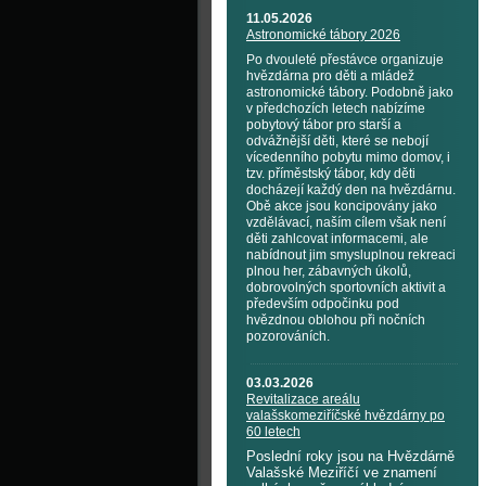
11.05.2026
Astronomické tábory 2026
Po dvouleté přestávce organizuje
hvězdárna pro děti a mládež
astronomické tábory. Podobně jako
v předchozích letech nabízíme
pobytový tábor pro starší a
odvážnější děti, které se nebojí
vícedenního pobytu mimo domov, i
tzv. příměstský tábor, kdy děti
docházejí každý den na hvězdárnu.
Obě akce jsou koncipovány jako
vzdělávací, naším cílem však není
děti zahlcovat informacemi, ale
nabídnout jim smysluplnou rekreaci
plnou her, zábavných úkolů,
dobrovolných sportovních aktivit a
především odpočinku pod
hvězdnou oblohou při nočních
pozorováních.
03.03.2026
Revitalizace areálu
valašskomeziříčské hvězdárny po
60 letech
Poslední roky jsou na Hvězdárně
Valašské Meziříčí ve znamení