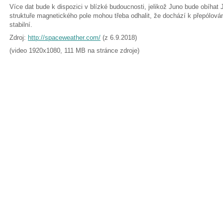
Více dat bude k dispozici v blízké budoucnosti, jelikož Juno bude obíhat
struktuře magnetického pole mohou třeba odhalit, že dochází k přepólován
stabilní.
Zdroj:
http://spaceweather.com/​
(z 6.9.2018)
(video 1920x1080, 111 MB na stránce zdroje)