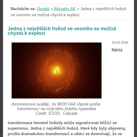
Nacházíte se:
Úvodní
»
Aktuality AK
»
Jedna z největších hvězd
ve vesmíru se možná chystá k explozi
Jedna z největších hvězd ve vesmíru se možná
chystá k explozi
19.04.2026
Náhlá
Astronomové uvádějí, že WOH G64 zřejmě prošla
transformací na vzácného žlutého hyperobra
Credit: ESO/L. Calçada
transformace hmotné hvězdy může signalizovat blížící se
supernovu. Jedna z největších hvězd, které kdy byly objeveny,
prošla dramatickou transformací a vědci se domnívají, že se