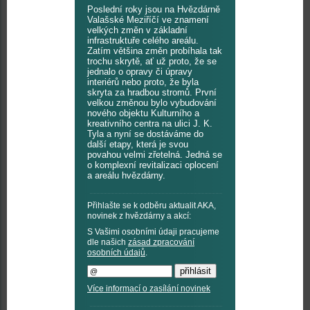
Poslední roky jsou na Hvězdárně
Valašské Meziříčí ve znamení
velkých změn v základní
infrastruktuře celého areálu.
Zatím většina změn probíhala tak
trochu skrytě, ať už proto, že se
jednalo o opravy či úpravy
interiérů nebo proto, že byla
skryta za hradbou stromů. První
velkou změnou bylo vybudování
nového objektu Kulturního a
kreativního centra na ulici J. K.
Tyla a nyní se dostáváme do
další etapy, která je svou
povahou velmi zřetelná. Jedná se
o komplexní revitalizaci oplocení
a areálu hvězdárny.
Přihlašte se k odběru aktualit AKA,
novinek z hvězdárny a akcí:
S Vašimi osobními údaji pracujeme
dle našich
zásad zpracování
osobních údajů
.
Více informací o zasílání novinek