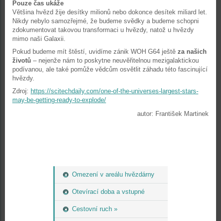
Pouze čas ukáže
Většina hvězd žije desítky milionů nebo dokonce desítek miliard let.
Nikdy nebylo samozřejmé, že budeme svědky a budeme schopni
zdokumentovat takovou transformaci u hvězdy, natož u hvězdy
mimo naši Galaxii.
Pokud budeme mít štěstí, uvidíme zánik WOH G64 ještě
za našich
životů
– nejenže nám to poskytne neuvěřitelnou mezigalaktickou
podívanou, ale také pomůže vědcům osvětlit záhadu této fascinující
hvězdy.
Zdroj:
https://scitechdaily.com/one-of-the-universes-largest-stars-
may-be-getting-ready-to-explode/
autor: František Martinek
Omezení v areálu hvězdárny
Otevírací doba a vstupné
Cestovní ruch »