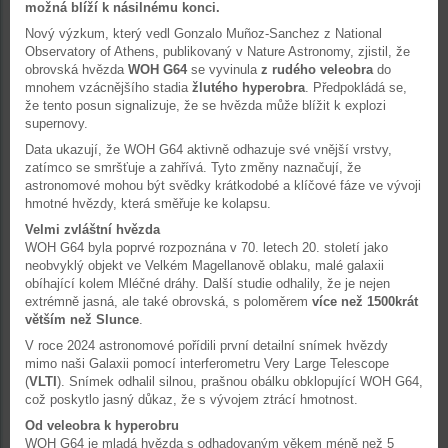
možná blíží k násilnému konci.
Nový výzkum, který vedl Gonzalo Muñoz-Sanchez z National
Observatory of Athens, publikovaný v Nature Astronomy, zjistil, že
obrovská hvězda
WOH G64
se vyvinula
z rudého veleobra
do
mnohem vzácnějšího stadia
žlutého hyperobra
. Předpokládá se,
že tento posun signalizuje, že se hvězda může blížit k explozi
supernovy.
Data ukazují, že WOH G64 aktivně odhazuje své vnější vrstvy,
zatímco se smršťuje a zahřívá. Tyto změny naznačují, že
astronomové mohou být svědky krátkodobé a klíčové fáze ve vývoji
hmotné hvězdy, která směřuje ke kolapsu.
Velmi zvláštní hvězda
WOH G64 byla poprvé rozpoznána v 70. letech 20. století jako
neobvyklý objekt ve Velkém Magellanově oblaku, malé galaxii
obíhající kolem Mléčné dráhy. Další studie odhalily, že je nejen
extrémně jasná, ale také obrovská, s poloměrem
více než 1500krát
větším než Slunce
.
V roce 2024 astronomové pořídili první detailní snímek hvězdy
mimo naši Galaxii pomocí interferometru Very Large Telescope
(
VLTI
). Snímek odhalil silnou, prašnou obálku obklopující WOH G64,
což poskytlo jasný důkaz, že s vývojem ztrácí hmotnost.
Od veleobra k hyperobru
WOH G64 je mladá hvězda s odhadovaným věkem méně než 5