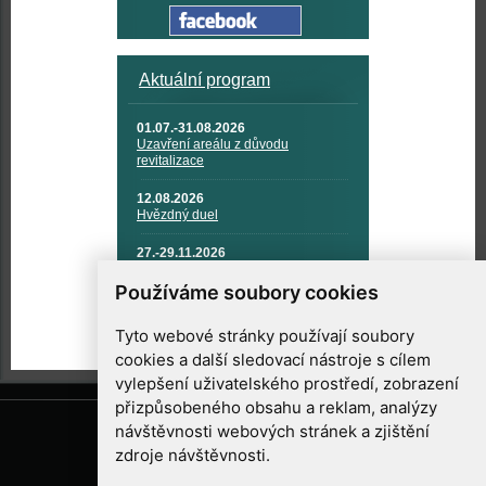
Aktuální program
01.07.-31.08.2026
Uzavření areálu z důvodu
revitalizace
12.08.2026
Hvězdný duel
27.-29.11.2026
KOSMONAUTIKA, RAKETOVÁ
TECHNIKA A KOSMICKÉ
Používáme soubory cookies
TECHNOLOGIE
Tyto webové stránky používají soubory
cookies a další sledovací nástroje s cílem
vylepšení uživatelského prostředí, zobrazení
přizpůsobeného obsahu a reklam, analýzy
návštěvnosti webových stránek a zjištění
zdroje návštěvnosti.