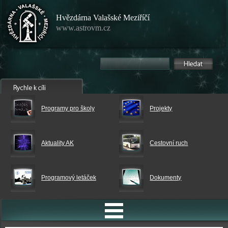
Hvězdárna Valašské Meziříčí
www.astrovm.cz
Programy pro školy
Projekty
Aktuality AK
Cestovní ruch
Programový letáček
Dokumenty