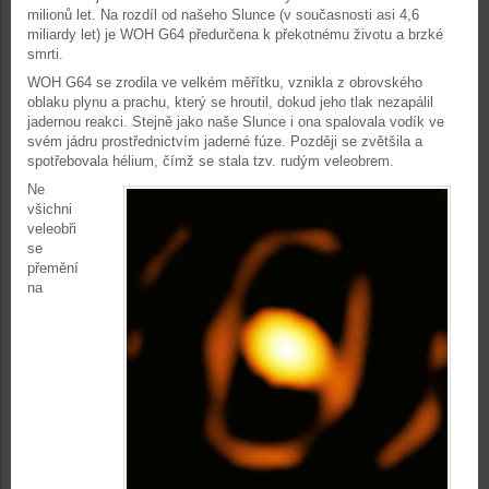
milionů let. Na rozdíl od našeho Slunce (v současnosti asi 4,6
miliardy let) je WOH G64 předurčena k překotnému životu a brzké
smrti.
WOH G64 se zrodila ve velkém měřítku, vznikla z obrovského
oblaku plynu a prachu, který se hroutil, dokud jeho tlak nezapálil
jadernou reakci. Stejně jako naše Slunce i ona spalovala vodík ve
svém jádru prostřednictvím jaderné fúze. Později se zvětšila a
spotřebovala hélium, čímž se stala tzv. rudým veleobrem.
Ne
všichni
veleobři
se
přemění
na