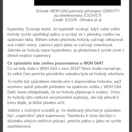
Snímek WOH G64 pořízený přístrojem GRAVITY
na interferometru ESO/VLTI
Credit: ESO/K. Ohnaka et al.
hyperobry. Existuje teorie, že hyperobři vznikají, když velmi velké
hvězdy rychle spotřebují palivo a vyvíjejí se z přeměny vodíku na
spalování hélia. Během tohoto přechodu hvězdy začínají odhazovat
své vnější vrstvy, zatímco jejich jádra se začínají zmenšovat.
Jakmile se hvězda stane hyperobrem, je předurčena k rychlé smrti v
ohnivé explozi supernovy.
Co způsobilo tuto změnu pozorovanou u WOH G64?
Co se tedy stalo s WOH G64 v roce 2014? Nová studie naznačuje,
že velká část povrchu původního veleobra byla od hvězdy odvržena.
To mohlo být způsobeno interakcemi s doprovodnou hvězdou, jejíž
existenci autoři potvrdili pohledem na spektrum světla z WOH G64.
Další teorie předpokládá, že se hvězda připravuje k explozi. Víme,
že hvězdy této velikosti nevyhnutelně explodují, ale kdy přesně k
tomu dojde, je těžké předem určit.
Jedním z možných scénářů je, že sledovaný přechod je způsoben
fází „supervětru“ před supernovou. Teoreticky k tomu dochází v
důsledku silných vnitřních pulzací, protože palivo v jádru se rychle
spotřebovává.