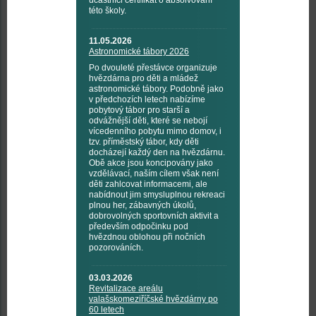
účastníci certifikát o absolvování
této školy.
11.05.2026
Astronomické tábory 2026
Po dvouleté přestávce organizuje
hvězdárna pro děti a mládež
astronomické tábory. Podobně jako
v předchozích letech nabízíme
pobytový tábor pro starší a
odvážnější děti, které se nebojí
vícedenního pobytu mimo domov, i
tzv. příměstský tábor, kdy děti
docházejí každý den na hvězdárnu.
Obě akce jsou koncipovány jako
vzdělávací, naším cílem však není
děti zahlcovat informacemi, ale
nabídnout jim smysluplnou rekreaci
plnou her, zábavných úkolů,
dobrovolných sportovních aktivit a
především odpočinku pod
hvězdnou oblohou při nočních
pozorováních.
03.03.2026
Revitalizace areálu
valašskomeziříčské hvězdárny po
60 letech