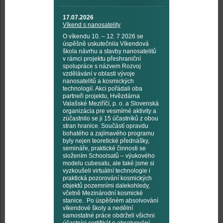
17.07.2026
Víkend s nanosatelity
O víkendu 10. – 12. 7 2026 se
úspěšně uskutečnila Víkendová
škola návrhu a stavby nanosatelitů
v rámci projektu přeshraniční
spolupráce s názvem Rozvoj
vzdělávání v oblasti vývoje
nanosatelitů a kosmických
technologií. Akci pořádali oba
partneři projektu, Hvězdárna
Valašské Meziříčí, p. o. a Slovenská
organizácia pre vesmírné aktivity a
zúčastnilo se ji 15 účastníků z obou
stran hranice. Součástí opravdu
bohatého a zajímavého programu
byly nejen teoretické přednášky,
semináře, praktické činnosti se
složením Schoolsatů – výukového
modelu cubesatu, ale také jsme si
vyzkoušeli virtuální technologie i
praktická pozorování kosmických
objektů pozemními dalekohledy,
včetně Mezinárodní kosmické
stanice. Po úspěšném absolvování
víkendové školy a nedělní
samostatné práce obdrželi všichni