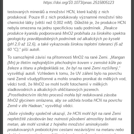
https://doi.org/10.1073/pnas.2515805123
testovaných minerálů a množství HCN, které každý z nich
produkoval. Pouze tři z nich produkovaly významné množství této
chemické látky (větší než 0,002 mM). Důležité je, že produkce HCN
nebyla omezena na jednu specifickou sadu podmínek. „
Reakce
produkce kyanidu podporovaná MnO2 probíhala za širokého spektra
geologicky pravděpodobných podmínek od alkalických po kyselé
(pH 2,0 až 12,6), a také vykazovala širokou teplotní toleranci (6 až
60 °C)
,“ píší autoři.
To samozřejmě závisí na přítomnosti MnO2 na rané Zemi. „
Mangan
(Mn) je třetím nejhojnějším přechodným kovem v zemské kůře po
železe a titanu a předpokládá se, že byl na rané Zemi rozšířený
,“
vysvětlují autoři. Vzhledem k tomu, že UV záření bylo na povrchu
rané Země všudypřítomné a mohlo snadno pronikat do mělkých vod,
vědci tvrdí, že MnO2 se mohl tvořit fotochemií v mělkých
sladkovodních a alkalických uhličitanových jezerech.
„
Prostřednictvím těchto procesů mohla být redukovaná zásoba
MnO2 glycinem omlazena, aby se udržela tvorba HCN na povrchu
Země v éře Hadean
,“ vysvětlují vědci.
„
Naše výsledky společně ukazují, že HCN mohl být na rané Zemi
nepřetržitě zásobován bez nutnosti působení atmosféry bohaté na
metan, ale mohl vznikat z hojného množství aminokyselin
produkovaných prebiotickými cestami nezávislými na metanu nebo