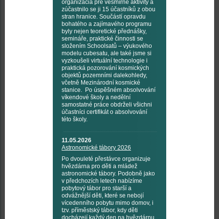
organizácia pre vesmírné aktivity a
zúčastnilo se ji 15 účastníků z obou
stran hranice. Součástí opravdu
bohatého a zajímavého programu
byly nejen teoretické přednášky,
semináře, praktické činnosti se
složením Schoolsatů – výukového
modelu cubesatu, ale také jsme si
vyzkoušeli virtuální technologie i
praktická pozorování kosmických
objektů pozemními dalekohledy,
včetně Mezinárodní kosmické
stanice. Po úspěšném absolvování
víkendové školy a nedělní
samostatné práce obdrželi všichni
účastníci certifikát o absolvování
této školy.
11.05.2026
Astronomické tábory 2026
Po dvouleté přestávce organizuje
hvězdárna pro děti a mládež
astronomické tábory. Podobně jako
v předchozích letech nabízíme
pobytový tábor pro starší a
odvážnější děti, které se nebojí
vícedenního pobytu mimo domov, i
tzv. příměstský tábor, kdy děti
docházejí každý den na hvězdárnu.