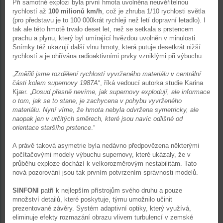
Při samotné explozi byla první hmota uvolněna neuvěřitelnou
rychlostí až
100 milionů km/h
, což je zhruba 1/10 rychlosti světla
(pro představu je to 100 000krát rychleji než letí dopravní letadlo). I
tak ale této hmotě trvalo deset let, než se setkala s prstencem
prachu a plynu, který byl umírající hvězdou uvolněn v minulosti.
Snímky též ukazují další vlnu hmoty, která putuje desetkrát nižší
rychlostí a je ohřívána radioaktivními prvky vzniklými při výbuchu.
„
Změřili jsme rozdělení rychlostí vyvrženého materiálu v centrální
části kolem supernovy 1987A
“, říká vedoucí autorka studie Karina
Kjær. „
Dosud přesně nevíme, jak supernovy explodují, ale informace
o tom, jak se to stane, je zachycena v pohybu vyvrženého
materiálu. Nyní víme, že hmota nebyla odvržena symetricky, ale
naopak jen v určitých směrech, které jsou navíc odlišné od
orientace staršího prstence
.“
A právě taková asymetrie byla nedávno předpovězena některými
počítačovými modely výbuchu supernovy, které ukázaly, že v
průběhu exploze dochází k velkorozměrovým nestabilitám. Tato
nová pozorování jsou tak prvním potvrzením správnosti modelů.
SINFONI
patří k nejlepším přístrojům svého druhu a pouze
množství detailů, které poskytuje, týmu umožnilo učinit
prezentované závěry. Systém adaptivní optiky, který využívá,
eliminuje efekty rozmazání obrazu vlivem turbulencí v zemské