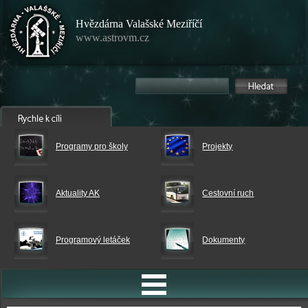
Hvězdárna Valašské Meziříčí
www.astrovm.cz
Programy pro školy
Projekty
Aktuality AK
Cestovní ruch
Programový letáček
Dokumenty