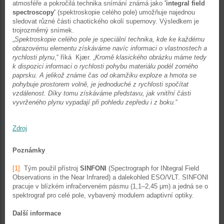
atmosféře a pokročilá technika snímání známá jako
'integral field
spectroscopy'
(spektroskopie celého pole) umožňuje najednou
sledovat různé části chaotického okolí supernovy. Výsledkem je
trojrozměrný snímek.
„
Spektroskopie celého pole je speciální technika, kde ke každému
obrazovému elementu získáváme navíc informaci o vlastnostech a
rychlosti plynu
,“ říká Kjær. „
Kromě klasického obrázku máme tedy
k dispozici informaci o rychlosti pohybu materiálu podél zorného
paprsku. A jelikož známe čas od okamžiku exploze a hmota se
pohybuje prostorem volně, je jednoduché z rychlosti spočítat
vzdálenost. Díky tomu získáváme představu, jak vnitřní části
vyvrženého plynu vypadají při pohledu zepředu i z boku.
“
Zdroj
Poznámky
[1]
Tým použil přístroj
SINFONI
(Spectrograph for INtegral Field
Observations in the Near Infrared) a dalekohled ESO/VLT. SINFONI
pracuje v blízkém infračerveném pásmu (1,1–2,45 µm) a jedná se o
spektrograf pro celé pole, vybavený modulem adaptivní optiky.
Další informace