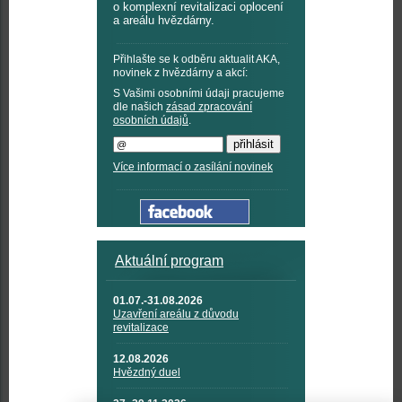
o komplexní revitalizaci oplocení
a areálu hvězdárny.
Přihlašte se k odběru aktualit AKA,
novinek z hvězdárny a akcí:
S Vašimi osobními údaji pracujeme
dle našich
zásad zpracování
osobních údajů
.
Více informací o zasílání novinek
Aktuální program
01.07.-31.08.2026
Uzavření areálu z důvodu
revitalizace
12.08.2026
Hvězdný duel