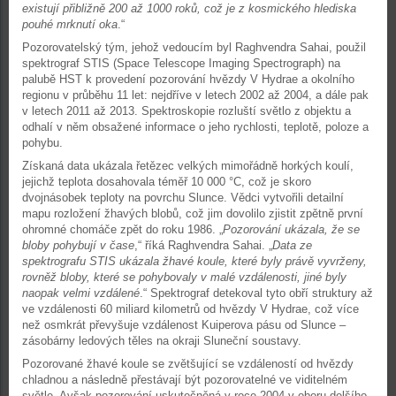
existují přibližně 200 až 1000 roků, což je z kosmického hlediska
pouhé mrknutí oka
.“
Pozorovatelský tým, jehož vedoucím byl Raghvendra Sahai, použil
spektrograf STIS (Space Telescope Imaging Spectrograph) na
palubě HST k provedení pozorování hvězdy V Hydrae a okolního
regionu v průběhu 11 let: nejdříve v letech 2002 až 2004, a dále pak
v letech 2011 až 2013. Spektroskopie rozluští světlo z objektu a
odhalí v něm obsažené informace o jeho rychlosti, teplotě, poloze a
pohybu.
Získaná data ukázala řetězec velkých mimořádně horkých koulí,
jejichž teplota dosahovala téměř 10 000 °C, což je skoro
dvojnásobek teploty na povrchu Slunce. Vědci vytvořili detailní
mapu rozložení žhavých blobů, což jim dovolilo zjistit zpětně první
ohromné chomáče zpět do roku 1986. „
Pozorování ukázala, že se
bloby pohybují v čase
,“ říká Raghvendra Sahai. „
Data ze
spektrografu STIS ukázala žhavé koule, které byly právě vyvrženy,
rovněž bloby, které se pohybovaly v malé vzdálenosti, jiné byly
naopak velmi vzdálené
.“ Spektrograf detekoval tyto obří struktury až
ve vzdálenosti 60 miliard kilometrů od hvězdy V Hydrae, což více
než osmkrát převyšuje vzdálenost Kuiperova pásu od Slunce –
zásobárny ledových těles na okraji Sluneční soustavy.
Pozorované žhavé koule se zvětšující se vzdáleností od hvězdy
chladnou a následně přestávají být pozorovatelné ve viditelném
světle. Avšak pozorování uskutečněná v roce 2004 v oboru delšího