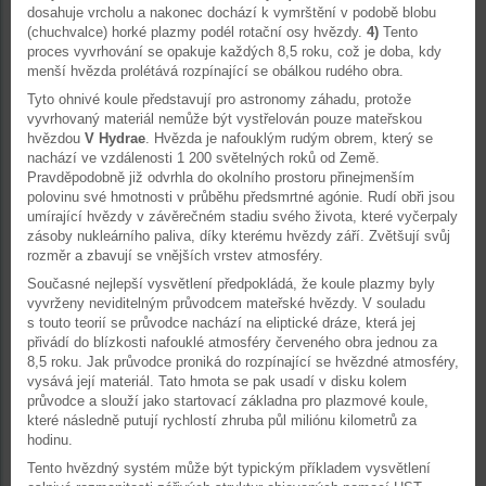
dosahuje vrcholu a nakonec dochází k vymrštění v podobě blobu
(chuchvalce) horké plazmy podél rotační osy hvězdy.
4)
Tento
proces vyvrhování se opakuje každých 8,5 roku, což je doba, kdy
menší hvězda prolétává rozpínající se obálkou rudého obra.
Tyto ohnivé koule představují pro astronomy záhadu, protože
vyvrhovaný materiál nemůže být vystřelován pouze mateřskou
hvězdou
V Hydrae
. Hvězda je nafouklým rudým obrem, který se
nachází ve vzdálenosti 1 200 světelných roků od Země.
Pravděpodobně již odvrhla do okolního prostoru přinejmenším
polovinu své hmotnosti v průběhu předsmrtné agónie. Rudí obři jsou
umírající hvězdy v závěrečném stadiu svého života, které vyčerpaly
zásoby nukleárního paliva, díky kterému hvězdy září. Zvětšují svůj
rozměr a zbavují se vnějších vrstev atmosféry.
Současné nejlepší vysvětlení předpokládá, že koule plazmy byly
vyvrženy neviditelným průvodcem mateřské hvězdy. V souladu
s touto teorií se průvodce nachází na eliptické dráze, která jej
přivádí do blízkosti nafouklé atmosféry červeného obra jednou za
8,5 roku. Jak průvodce proniká do rozpínající se hvězdné atmosféry,
vysává její materiál. Tato hmota se pak usadí v disku kolem
průvodce a slouží jako startovací základna pro plazmové koule,
které následně putují rychlostí zhruba půl miliónu kilometrů za
hodinu.
Tento hvězdný systém může být typickým příkladem vysvětlení