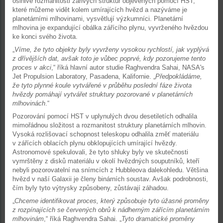
oslnivé rozmanitosti zářivých struktur objevených pomocí HST,
které můžeme vidět kolem umírajících hvězd a nazýváme je
planetárními mlhovinami, vysvětlují výzkumníci. Planetární
mlhovina je expandující obálka zářícího plynu, vyvrženého hvězdou
ke konci svého života.
„
Víme, že tyto objekty byly vyvrženy vysokou rychlostí, jak vyplývá
z dřívějších dat, avšak toto je vůbec poprvé, kdy pozorujeme tento
proces v akci
,“ říká hlavní autor studie Raghvendra Sahai, NASA's
Jet Propulsion Laboratory, Pasadena, Kalifornie. „
Předpokládáme,
že tyto plynné koule vytvářené v průběhu poslední fáze života
hvězdy pomáhají vytvářet struktury pozorované v planetárních
mlhovinách
.“
Pozorování pomocí HST v uplynulých dvou desetiletích odhalila
mimořádnou složitost a rozmanitost struktury planetárních mlhovin.
Vysoká rozlišovací schopnost teleskopu odhalila změť materiálu
v zářících oblacích plynu obklopujících umírající hvězdy.
Astronomové spekulovali, že tyto shluky byly ve skutečnosti
vymrštěny z disků materiálu v okolí hvězdných souputníků, kteří
nebyli pozorovatelní na snímcích z Hubbleova dalekohledu. Většina
hvězd v naší Galaxii je členy binárních soustav. Avšak podrobnosti,
čím byly tyto výtrysky způsobeny, zůstávají záhadou.
„
Chceme identifikovat proces, který způsobuje tyto úžasné proměny
z rozpínajících se červených obrů k nádherným zářícím planetárním
mlhovinám
,“ říká Raghvendra Sahai. „
Tyto dramatické proměny