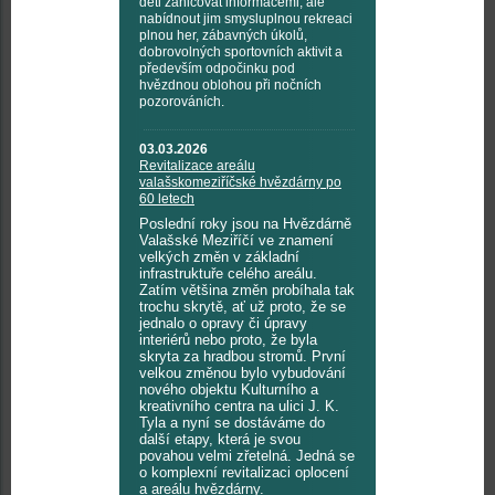
děti zahlcovat informacemi, ale
nabídnout jim smysluplnou rekreaci
plnou her, zábavných úkolů,
dobrovolných sportovních aktivit a
především odpočinku pod
hvězdnou oblohou při nočních
pozorováních.
03.03.2026
Revitalizace areálu
valašskomeziříčské hvězdárny po
60 letech
Poslední roky jsou na Hvězdárně
Valašské Meziříčí ve znamení
velkých změn v základní
infrastruktuře celého areálu.
Zatím většina změn probíhala tak
trochu skrytě, ať už proto, že se
jednalo o opravy či úpravy
interiérů nebo proto, že byla
skryta za hradbou stromů. První
velkou změnou bylo vybudování
nového objektu Kulturního a
kreativního centra na ulici J. K.
Tyla a nyní se dostáváme do
další etapy, která je svou
povahou velmi zřetelná. Jedná se
o komplexní revitalizaci oplocení
a areálu hvězdárny.