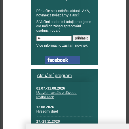
Přihlašte se k odběru aktualit AKA,
novinek z hvězdárny a akcí:
S Vašimi osobními údaji pracujeme
dle našich
zásad zpracování
osobních údajů
.
Více informací o zasílání novinek
Aktuální program
01.07.-31.08.2026
Uzavření areálu z důvodu
revitalizace
12.08.2026
Hvězdný duel
27.-29.11.2026
KOSMONAUTIKA, RAKETOVÁ