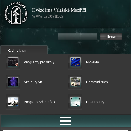
Hvězdárna Valašské Meziříčí
www.astrovm.cz
Programy pro školy
Projekty
Aktuality AK
Cestovní ruch
Programový letáček
Dokumenty