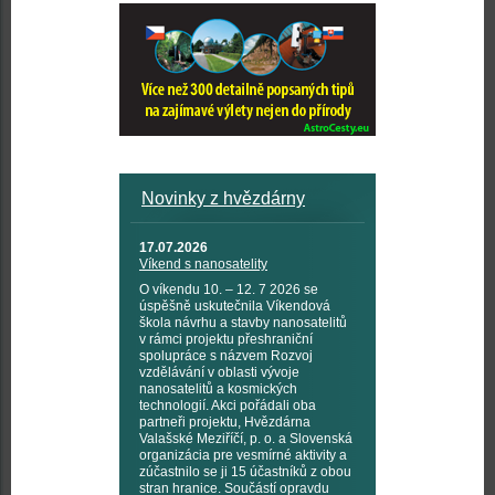
Novinky z hvězdárny
17.07.2026
Víkend s nanosatelity
O víkendu 10. – 12. 7 2026 se
úspěšně uskutečnila Víkendová
škola návrhu a stavby nanosatelitů
v rámci projektu přeshraniční
spolupráce s názvem Rozvoj
vzdělávání v oblasti vývoje
nanosatelitů a kosmických
technologií. Akci pořádali oba
partneři projektu, Hvězdárna
Valašské Meziříčí, p. o. a Slovenská
organizácia pre vesmírné aktivity a
zúčastnilo se ji 15 účastníků z obou
stran hranice. Součástí opravdu