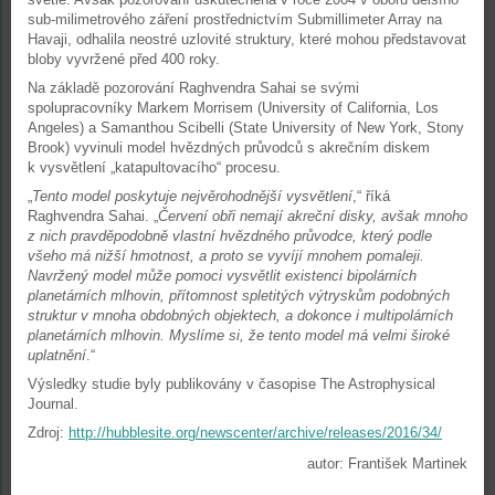
sub-milimetrového záření prostřednictvím Submillimeter Array na
Havaji, odhalila neostré uzlovité struktury, které mohou představovat
bloby vyvržené před 400 roky.
Na základě pozorování Raghvendra Sahai se svými
spolupracovníky Markem Morrisem (University of California, Los
Angeles) a Samanthou Scibelli (State University of New York, Stony
Brook) vyvinuli model hvězdných průvodců s akrečním diskem
k vysvětlení „katapultovacího“ procesu.
„
Tento model poskytuje nejvěrohodnější vysvětlení
,“ říká
Raghvendra Sahai. „
Červení obři nemají akreční disky, avšak mnoho
z nich pravděpodobně vlastní hvězdného průvodce, který podle
všeho má nižší hmotnost, a proto se vyvíjí mnohem pomaleji.
Navržený model může pomoci vysvětlit existenci bipolárních
planetárních mlhovin, přítomnost spletitých výtryskům podobných
struktur v mnoha obdobných objektech, a dokonce i multipolárních
planetárních mlhovin. Myslíme si, že tento model má velmi široké
uplatnění
.“
Výsledky studie byly publikovány v časopise The Astrophysical
Journal.
Zdroj:
http://hubblesite.org/newscenter/archive/releases/2016/34/
autor: František Martinek