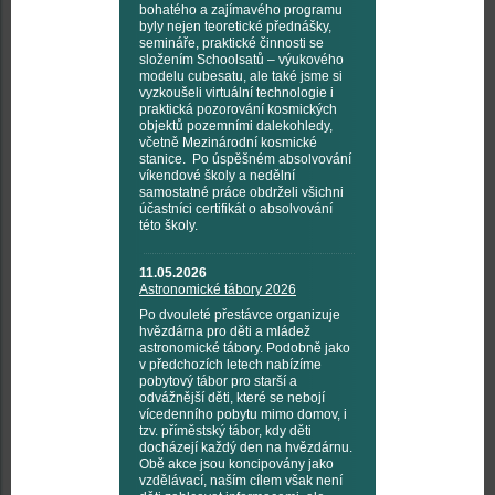
bohatého a zajímavého programu
byly nejen teoretické přednášky,
semináře, praktické činnosti se
složením Schoolsatů – výukového
modelu cubesatu, ale také jsme si
vyzkoušeli virtuální technologie i
praktická pozorování kosmických
objektů pozemními dalekohledy,
včetně Mezinárodní kosmické
stanice. Po úspěšném absolvování
víkendové školy a nedělní
samostatné práce obdrželi všichni
účastníci certifikát o absolvování
této školy.
11.05.2026
Astronomické tábory 2026
Po dvouleté přestávce organizuje
hvězdárna pro děti a mládež
astronomické tábory. Podobně jako
v předchozích letech nabízíme
pobytový tábor pro starší a
odvážnější děti, které se nebojí
vícedenního pobytu mimo domov, i
tzv. příměstský tábor, kdy děti
docházejí každý den na hvězdárnu.
Obě akce jsou koncipovány jako
vzdělávací, naším cílem však není