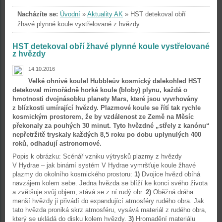
Nacházíte se:
Úvodní
»
Aktuality AK
»
HST detekoval obří
žhavé plynné koule vystřelované z hvězdy
HST detekoval obří žhavé plynné koule vystřelované
z hvězdy
14.10.2016
Velké ohnivé koule! Hubbleův kosmický dalekohled HST
detekoval mimořádně horké koule (bloby) plynu, každá o
hmotnosti dvojnásobku planety Mars, které jsou vyvrhovány
z blízkosti umírající hvězdy. Plazmové koule se řítí tak rychle
kosmickým prostorem, že by vzdálenost ze Země na Měsíc
překonaly za pouhých 30 minut. Tyto hvězdné „střely z kanónu“
nepřetržitě tryskaly každých 8,5 roku po dobu uplynulých 400
roků, odhadují astronomové.
Popis k obrázku: Scénář vzniku výtrysků plazmy z hvězdy
V Hydrae – jak binární systém V Hydrae vymršťuje koule žhavé
plazmy do okolního kosmického prostoru:
1)
Dvojice hvězd obíhá
navzájem kolem sebe. Jedna hvězda se blíží ke konci svého života
a zvětšuje svůj objem, stává se z ní rudý obr.
2)
Oběžná dráha
menší hvězdy ji přivádí do expandující atmosféry rudého obra. Jak
tato hvězda proniká skrz atmosféru, vysává materiál z rudého obra,
který se ukládá do disku kolem hvězdy.
3)
Hromadění materiálu