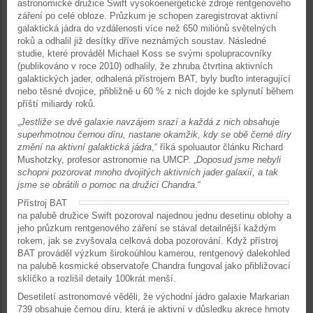
astronomické družice Swift vysokoenergetické zdroje rentgenového
záření po celé obloze. Průzkum je schopen zaregistrovat aktivní
galaktická jádra do vzdálenosti více než 650 miliónů světelných
roků a odhalil již desítky dříve neznámých soustav. Následné
studie, které prováděl Michael Koss se svými spolupracovníky
(publikováno v roce 2010) odhalily, že zhruba čtvrtina aktivních
galaktických jader, odhalená přístrojem BAT, byly buďto interagující
nebo těsné dvojice, přibližně u 60 % z nich dojde ke splynutí během
příští miliardy roků.
„
Jestliže se dvě galaxie navzájem srazí a každá z nich obsahuje
superhmotnou černou díru, nastane okamžik, kdy se obě černé díry
změní na aktivní galaktická jádra
,“ říká spoluautor článku Richard
Mushotzky, profesor astronomie na UMCP. „
Doposud jsme nebyli
schopni pozorovat mnoho dvojitých aktivních jader galaxií, a tak
jsme se obrátili o pomoc na družici Chandra
.“
Přístroj BAT
na palubě družice Swift pozoroval najednou jednu desetinu oblohy a
jeho průzkum rentgenového záření se stával detailnější každým
rokem, jak se zvyšovala celková doba pozorování. Když přístroj
BAT prováděl výzkum širokoúhlou kamerou, rentgenový dalekohled
na palubě kosmické observatoře Chandra fungoval jako přibližovací
sklíčko a rozlišil detaily 100krát menší.
Desetiletí astronomové věděli, že východní jádro galaxie Markarian
739 obsahuje černou díru, která je aktivní v důsledku akrece hmoty