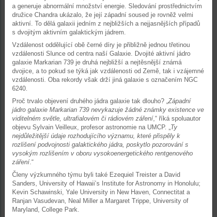
a generuje abnormální množství energie. Sledování prostřednictvím
družice Chandra ukázalo, že její západní soused je rovněž velmi
aktivní. To dělá galaxii jedním z nejbližších a nejjasnějších případů
s dvojitým aktivním galaktickým jádrem.
Vzdálenost oddělující obě černé díry je přibližně jednou třetinou
vzdálenosti Slunce od centra naší Galaxie. Dvojité aktivní jádro
galaxie Markarian 739 je druhá nejbližší a nejtěsnější známá
dvojice, a to pokud se týká jak vzdálenosti od Země, tak i vzájemné
vzdálenosti. Oba rekordy však drží jiná galaxie s označením NGC
6240.
Proč trvalo objevení druhého jádra galaxie tak dlouho? „
Západní
jádro galaxie Markarian 739 nevykazuje žádné známky existence ve
viditelném světle, ultrafialovém či rádiovém záření
,“ říká spoluautor
objevu Sylvain Veilleux, profesor astronomie na UMCP. „
Ty
nejdůležitější údaje rozhodujícího významu, které přispěly k
rozlišení podvojnosti galaktického jádra, poskytlo pozorování s
vysokým rozlišením v oboru vysokoenergetického rentgenového
záření
.“
Členy výzkumného týmu byli také Ezequiel Treister a David
Sanders, University of Hawaii’s Institute for Astronomy in Honolulu;
Kevin Schawinski, Yale University in New Haven, Connectitat a
Ranjan Vasudevan, Neal Miller a Margaret Trippe, University of
Maryland, College Park.