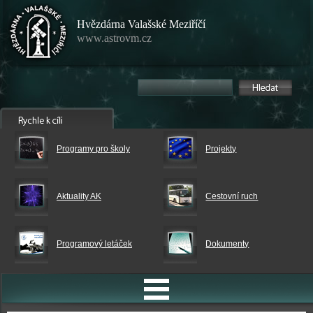
Hvězdárna Valašské Meziříčí
www.astrovm.cz
Programy pro školy
Projekty
Aktuality AK
Cestovní ruch
Programový letáček
Dokumenty