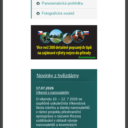
Panoramatická prohlídka
Fotografická soutež
Novinky z hvězdárny
17.07.2026
Víkend s nanosatelity
O víkendu 10. – 12. 7 2026 se
úspěšně uskutečnila Víkendová
škola návrhu a stavby nanosatelitů
v rámci projektu přeshraniční
spolupráce s názvem Rozvoj
vzdělávání v oblasti vývoje
nanosatelitů a kosmických