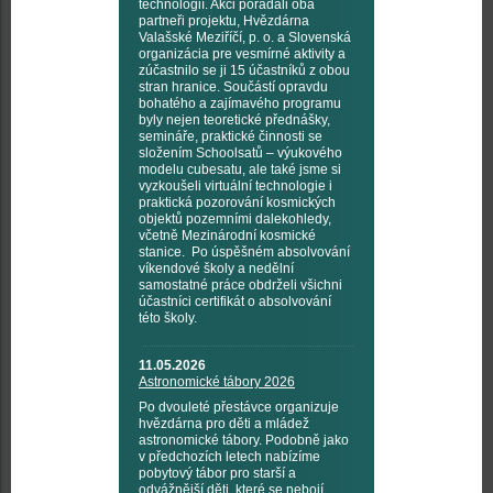
technologií. Akci pořádali oba
partneři projektu, Hvězdárna
Valašské Meziříčí, p. o. a Slovenská
organizácia pre vesmírné aktivity a
zúčastnilo se ji 15 účastníků z obou
stran hranice. Součástí opravdu
bohatého a zajímavého programu
byly nejen teoretické přednášky,
semináře, praktické činnosti se
složením Schoolsatů – výukového
modelu cubesatu, ale také jsme si
vyzkoušeli virtuální technologie i
praktická pozorování kosmických
objektů pozemními dalekohledy,
včetně Mezinárodní kosmické
stanice. Po úspěšném absolvování
víkendové školy a nedělní
samostatné práce obdrželi všichni
účastníci certifikát o absolvování
této školy.
11.05.2026
Astronomické tábory 2026
Po dvouleté přestávce organizuje
hvězdárna pro děti a mládež
astronomické tábory. Podobně jako
v předchozích letech nabízíme
pobytový tábor pro starší a
odvážnější děti, které se nebojí