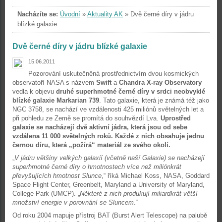
Nacházíte se:
Úvodní
»
Aktuality AK
»
Dvě černé díry v jádru
blízké galaxie
Dvě černé díry v jádru blízké galaxie
15.06.2011
Pozorování uskutečněná prostřednictvím dvou kosmických
observatoří NASA s názvem
Swift
a
Chandra X-ray Observatory
vedla k objevu
druhé superhmotné černé díry v srdci neobvyklé
blízké galaxie Markarian 739
. Tato galaxie, která je známá též jako
NGC 3758, se nachází ve vzdálenosti 425 miliónů světelných let a
při pohledu ze Země se promítá do souhvězdí Lva.
Uprostřed
galaxie se nacházejí dvě aktivní jádra, která jsou od sebe
vzdálena 11 000 světelných roků. Každé z nich obsahuje jednu
černou díru, která „požírá“ materiál ze svého okolí.
„
V jádru většiny velkých galaxií (včetně naší Galaxie) se nacházejí
superhmotné černé díry o hmotnostech více než miliónkrát
převyšujících hmotnost Slunce
,“ říká Michael Koss, NASA, Goddard
Space Flight Center, Greenbelt, Maryland a University of Maryland,
College Park (UMCP). „
Některé z nich produkují miliardkrát větší
množství energie v porovnání se Sluncem
.“
Od roku 2004 mapuje přístroj BAT (Burst Alert Telescope) na palubě