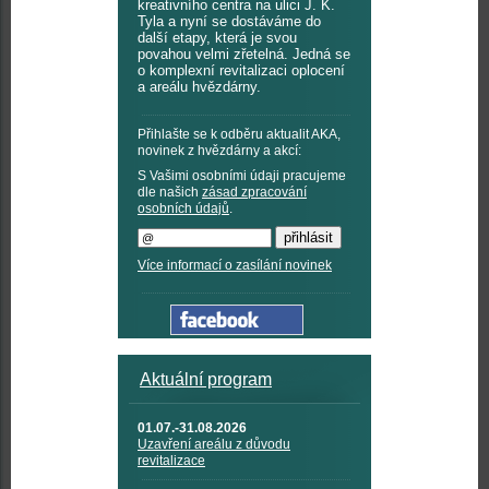
kreativního centra na ulici J. K.
Tyla a nyní se dostáváme do
další etapy, která je svou
povahou velmi zřetelná. Jedná se
o komplexní revitalizaci oplocení
a areálu hvězdárny.
Přihlašte se k odběru aktualit AKA,
novinek z hvězdárny a akcí:
S Vašimi osobními údaji pracujeme
dle našich
zásad zpracování
osobních údajů
.
Více informací o zasílání novinek
Aktuální program
01.07.-31.08.2026
Uzavření areálu z důvodu
revitalizace