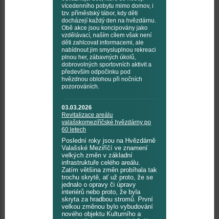
vícedenního pobytu mimo domov, i
tzv. příměstský tábor, kdy děti
docházejí každý den na hvězdárnu.
Obě akce jsou koncipovány jako
vzdělávací, naším cílem však není
děti zahlcovat informacemi, ale
nabídnout jim smysluplnou rekreaci
plnou her, zábavných úkolů,
dobrovolných sportovních aktivit a
především odpočinku pod
hvězdnou oblohou při nočních
pozorováních.
03.03.2026
Revitalizace areálu
valašskomeziříčské hvězdárny po
60 letech
Poslední roky jsou na Hvězdárně
Valašské Meziříčí ve znamení
velkých změn v základní
infrastruktuře celého areálu.
Zatím většina změn probíhala tak
trochu skrytě, ať už proto, že se
jednalo o opravy či úpravy
interiérů nebo proto, že byla
skryta za hradbou stromů. První
velkou změnou bylo vybudování
nového objektu Kulturního a