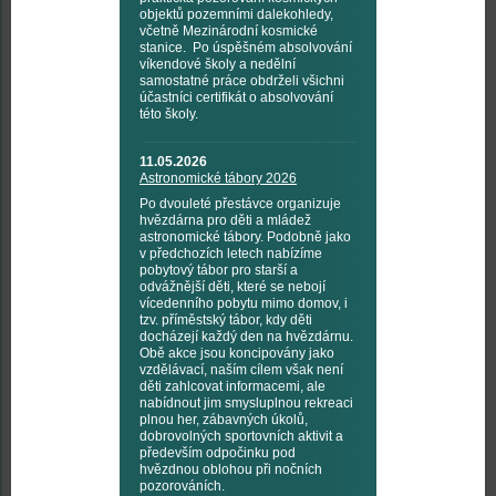
objektů pozemními dalekohledy,
včetně Mezinárodní kosmické
stanice. Po úspěšném absolvování
víkendové školy a nedělní
samostatné práce obdrželi všichni
účastníci certifikát o absolvování
této školy.
11.05.2026
Astronomické tábory 2026
Po dvouleté přestávce organizuje
hvězdárna pro děti a mládež
astronomické tábory. Podobně jako
v předchozích letech nabízíme
pobytový tábor pro starší a
odvážnější děti, které se nebojí
vícedenního pobytu mimo domov, i
tzv. příměstský tábor, kdy děti
docházejí každý den na hvězdárnu.
Obě akce jsou koncipovány jako
vzdělávací, naším cílem však není
děti zahlcovat informacemi, ale
nabídnout jim smysluplnou rekreaci
plnou her, zábavných úkolů,
dobrovolných sportovních aktivit a
především odpočinku pod
hvězdnou oblohou při nočních
pozorováních.