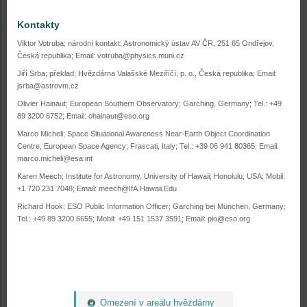
Kontakty
Viktor Votruba; národní kontakt; Astronomický ústav AV ČR, 251 65 Ondřejov,
Česká republika; Email: votruba@physics.muni.cz
Jiří Srba; překlad; Hvězdárna Valašské Meziříčí, p. o., Česká republika; Email:
jsrba@astrovm.cz
Olivier Hainaut; European Southern Observatory; Garching, Germany; Tel.: +49
89 3200 6752; Email: ohainaut@eso.org
Marco Micheli; Space Situational Awareness Near-Earth Object Coordination
Centre, European Space Agency; Frascati, Italy; Tel.: +39 06 941 80365; Email:
marco.micheli@esa.int
Karen Meech; Institute for Astronomy, University of Hawaii; Honolulu, USA; Mobil:
+1 720 231 7048; Email: meech@IfA.Hawaii.Edu
Richard Hook; ESO Public Information Officer; Garching bei München, Germany;
Tel.: +49 89 3200 6655; Mobil: +49 151 1537 3591; Email: pio@eso.org
Omezení v areálu hvězdárny