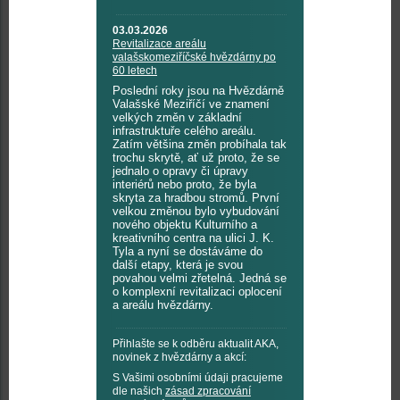
03.03.2026
Revitalizace areálu
valašskomeziříčské hvězdárny po
60 letech
Poslední roky jsou na Hvězdárně
Valašské Meziříčí ve znamení
velkých změn v základní
infrastruktuře celého areálu.
Zatím většina změn probíhala tak
trochu skrytě, ať už proto, že se
jednalo o opravy či úpravy
interiérů nebo proto, že byla
skryta za hradbou stromů. První
velkou změnou bylo vybudování
nového objektu Kulturního a
kreativního centra na ulici J. K.
Tyla a nyní se dostáváme do
další etapy, která je svou
povahou velmi zřetelná. Jedná se
o komplexní revitalizaci oplocení
a areálu hvězdárny.
Přihlašte se k odběru aktualit AKA,
novinek z hvězdárny a akcí:
S Vašimi osobními údaji pracujeme
dle našich
zásad zpracování