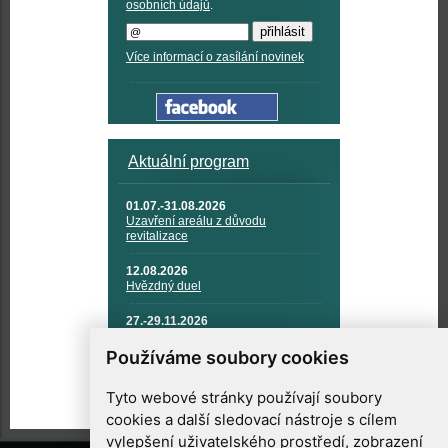
osobních údajů
.
Více informací o zasílání novinek
Aktuální program
01.07.-31.08.2026
Uzavření areálu z důvodu
revitalizace
12.08.2026
Hvězdný duel
27.-29.11.2026
KOSMONAUTIKA, RAKETOVÁ
TECHNIKA A KOSMICKÉ
Používáme soubory cookies
TECHNOLOGIE
Tyto webové stránky používají soubory
cookies a další sledovací nástroje s cílem
vylepšení uživatelského prostředí, zobrazení