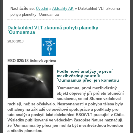
Nacházíte se:
Úvodní
»
Aktuality AK
»
Dalekohled VLT zkoumá
pohyb planetky `Oumuamua
Dalekohled VLT zkoumá pohyb planetky
`Oumuamua
28.06.2018
ESO 020/18 tisková zpráva
Podle nové analýzy je první
mezihvězdný poutník
`Oumuamua přeci jen kometou
`Oumuamua, první mezihvězdný
objekt objevený při průletu Sluneční
soustavou, se od Slunce vzdaloval
rychleji, než se očekávalo. Nesrovnanosti v pohybu tělesa byly
odhaleny na základě celosvětové spolupráce a podklady pro
tuto analýzu poskytl také dalekohled ESO/VLT pracující v Chile.
Výsledky publikované ve vědeckém časopise Nature naznačují,
že `Oumuamua by přeci jen mohla být mezihvězdnou kometou
a nikoliv planetkou.