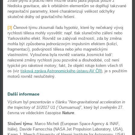
ztrátě plynu a prachu není možné dráhu jádra popsat pouze z
hlediska gravitace, ale k orbitálním elementům se doplňují takzvané
negravitační parametry, které charakterizují velikost odchylky
skutečné dráhy od gravitačního řešení.
[3]
Členové týmu zkoumali řadu hypotéz, které by nečekaný vývoj
rychlosti tělesa mohly vysvětlit: např. tlak slunečního záření nebo
Yarkovského efekt. Rovněž se zabývali možností, zda by změna
mohla být způsobena jednorázovým impulsním efektem (kolizí,
fragmentací), podvojností tělesa nebo jeho magnetickými
vlastnostmi. Vyloučena byla rovněž varianta ‚kosmické lodi‘:
nalezené změny rychlosti jsou pozvolné a dlouhodobé, což není
typické pro raketové motory; fakt, že objekt rotuje kolem všech tří
os (viz
tisková zpráva Astronomického ústavu AV ČR
), je s použitím
motorů rovněž neslučitelný.
Další informace
Výzkum byl prezentován v článku “
Non-gravitational acceleration in
the trajectory of 1I/2017 U1 (`Oumuamua)
”, který byl zveřejněn 27.
června ve vědeckém časopise
Nature
.
Složení týmu
: Marco Micheli (European Space Agency & INAF,
Itálie), Davide Farnocchia (NASA Jet Propulsion Laboratory, USA),
Karen J. Meech (University of Hawaii Institute for Astronomy, USA),