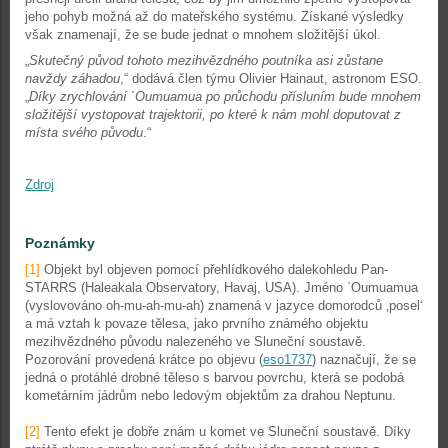
jeho pohyb možná až do mateřského systému. Získané výsledky
však znamenají, že se bude jednat o mnohem složitější úkol.
„
Skutečný původ tohoto mezihvězdného poutníka asi zůstane
navždy záhadou
,“ dodává člen týmu Olivier Hainaut, astronom ESO.
„
Díky zrychlování `Oumuamua po průchodu přísluním bude mnohem
složitější vystopovat trajektorii, po které k nám mohl doputovat z
místa svého původu
.“
Zdroj
Poznámky
[1]
Objekt byl objeven pomocí přehlídkového dalekohledu Pan-
STARRS (Haleakala Observatory, Havaj, USA). Jméno `Oumuamua
(vyslovováno oh-mu-ah-mu-ah) znamená v jazyce domorodců ‚posel‘
a má vztah k povaze tělesa, jako prvního známého objektu
mezihvězdného původu nalezeného ve Sluneční soustavě.
Pozorování provedená krátce po objevu (
eso1737
) naznačují, že se
jedná o protáhlé drobné těleso s barvou povrchu, která se podobá
kometárním jádrům nebo ledovým objektům za drahou Neptunu.
[2]
Tento efekt je dobře znám u komet ve Sluneční soustavě. Díky