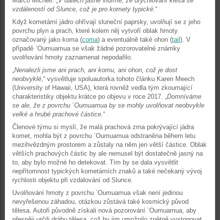
Marco Micheli. „
V datech jasně vidíme, že urychlování klesá se
vzdáleností od Slunce, což je pro komety typické
.“
Když kometární jádro ohřívají sluneční paprsky, uvolňují se z jeho
povrchu plyn a prach, které kolem něj vytvoří oblak hmoty
označovaný jako koma (
coma
) a eventuálně také ohon (
tail
). V
případě `Oumuamua se však žádné pozorovatelné známky
uvolňování hmoty zaznamenat nepodařilo.
„
Nenalezli jsme ani prach, ani komu, ani ohon, což je dost
neobvyklé
,“ vysvětluje spoluautorka tohoto článku Karen Meech
(University of Hawaii, USA), která rovněž vedla tým zkoumající
charakteristiky objektu krátce po objevu v roce 2017. „
Domníváme
se ale, že z povrchu `Oumuamua by se mohly uvolňovat neobvykle
velké a hrubé prachové částice
.“
Členové týmu si myslí, že malá prachová zrna pokrývající jádra
komet, mohla být z povrchu `Oumuamua odstraněna během letu
mezihvězdným prostorem a zůstaly na něm jen větší částice. Oblak
větších prachových částic by ale nemusel být dostatečně jasný na
to, aby bylo možné ho detekovat. Tím by se dala vysvětlit
nepřítomnost typických kometárních znaků a také nečekaný vývoj
rychlosti objektu při vzdalování od Slunce.
Uvolňování hmoty z povrchu `Oumuamua však není jedinou
nevyřešenou záhadou, otázkou zůstává také kosmický původ
tělesa. Autoři původně získali nová pozorování `Oumuamua, aby
přesněji určili dráhu tělesa, což by jim umožnilo zpětně vystopovat