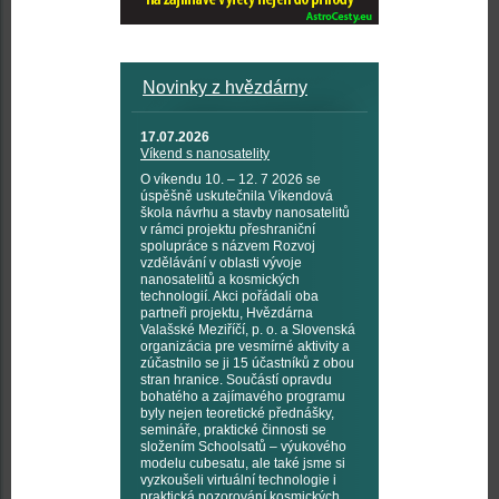
Novinky z hvězdárny
17.07.2026
Víkend s nanosatelity
O víkendu 10. – 12. 7 2026 se
úspěšně uskutečnila Víkendová
škola návrhu a stavby nanosatelitů
v rámci projektu přeshraniční
spolupráce s názvem Rozvoj
vzdělávání v oblasti vývoje
nanosatelitů a kosmických
technologií. Akci pořádali oba
partneři projektu, Hvězdárna
Valašské Meziříčí, p. o. a Slovenská
organizácia pre vesmírné aktivity a
zúčastnilo se ji 15 účastníků z obou
stran hranice. Součástí opravdu
bohatého a zajímavého programu
byly nejen teoretické přednášky,
semináře, praktické činnosti se
složením Schoolsatů – výukového
modelu cubesatu, ale také jsme si
vyzkoušeli virtuální technologie i
praktická pozorování kosmických