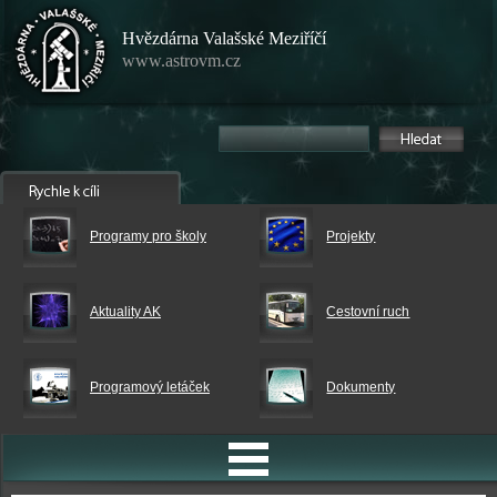
Hvězdárna Valašské Meziříčí
www.astrovm.cz
Programy pro školy
Projekty
Aktuality AK
Cestovní ruch
Programový letáček
Dokumenty