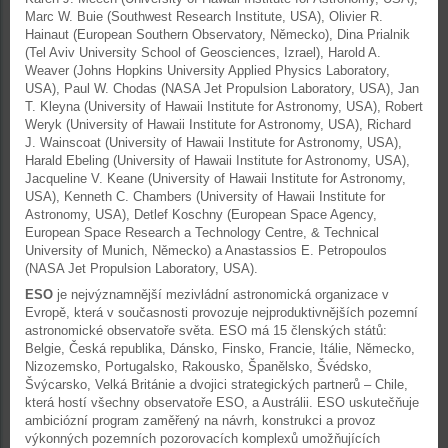
Marc W. Buie (Southwest Research Institute, USA), Olivier R.
Hainaut (European Southern Observatory, Německo), Dina Prialnik
(Tel Aviv University School of Geosciences, Izrael), Harold A.
Weaver (Johns Hopkins University Applied Physics Laboratory,
USA), Paul W. Chodas (NASA Jet Propulsion Laboratory, USA), Jan
T. Kleyna (University of Hawaii Institute for Astronomy, USA), Robert
Weryk (University of Hawaii Institute for Astronomy, USA), Richard
J. Wainscoat (University of Hawaii Institute for Astronomy, USA),
Harald Ebeling (University of Hawaii Institute for Astronomy, USA),
Jacqueline V. Keane (University of Hawaii Institute for Astronomy,
USA), Kenneth C. Chambers (University of Hawaii Institute for
Astronomy, USA), Detlef Koschny (European Space Agency,
European Space Research a Technology Centre, & Technical
University of Munich, Německo) a Anastassios E. Petropoulos
(NASA Jet Propulsion Laboratory, USA).
ESO
je nejvýznamnější mezivládní astronomická organizace v
Evropě, která v současnosti provozuje nejproduktivnějších pozemní
astronomické observatoře světa. ESO má 15 členských států:
Belgie, Česká republika, Dánsko, Finsko, Francie, Itálie, Německo,
Nizozemsko, Portugalsko, Rakousko, Španělsko, Švédsko,
Švýcarsko, Velká Británie a dvojici strategických partnerů – Chile,
která hostí všechny observatoře ESO, a Austrálii. ESO uskutečňuje
ambiciózní program zaměřený na návrh, konstrukci a provoz
výkonných pozemních pozorovacích komplexů umožňujících