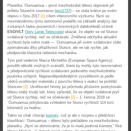
Planetka `Oumuamua – první mezihvězdné těleso objevené při
průletu Sluneční soustavou (
eso1737
) – se stala krátce po svém
objevu v říjnu 2017
[1]
cílem intenzivního výzkumu. Nyní se
mezinárodnímu týmu astronomů podařilo na základě analýzy dat
získaných řadou pozemních i kosmických dalekohledů včetně
ESO/VLT
(
Very Large Telescope
) ukázat, že objekt se od Slunce
vzdaloval rychleji, než se očekávalo. Změřená odchylka aktuální
rychlosti byla velmi malá — `Oumuamua při svém vzdalování stále
zpomalovala díky přitažlivosti Slunce, ale ne tak rychle, jak
předpovídá klasická nebeská mechanika.
Tým pod vedením Marca Micheliho (European Space Agency)
prověřil několik možných scénářů, které by mohly tuto nesrovnalost
v předpovězené rychlosti vzdalování podivného mezihvězdného
poutníka ozřejmit. Nejpravděpodobnějším vysvětlením je podle
vědců uvolňování materiálu z povrchu tělesa v reakci na prohřátí
Sluncem
[2]
. Uvolňování hmoty po průchodu přísluním poskytovalo
tělesu slabý trvalý tah, který způsobil, že se objekt vzdaloval pryč
od Slunce rychleji, než se očekávalo
[2]
– 1. června 2018 se
`Oumuamua pohybovala vzhledem ke Slunci rychlostí 114 tisíc
kilometrů za hodinu.
Takto se však chovají
komety
, což je ale v rozporu s předchozí
klasifikací `Oumuamua – těleso bylo pokládáno za mezihvězdnou
planetku. „
Nyní se domníváme, že je to malá podivná kometa
,“ říká