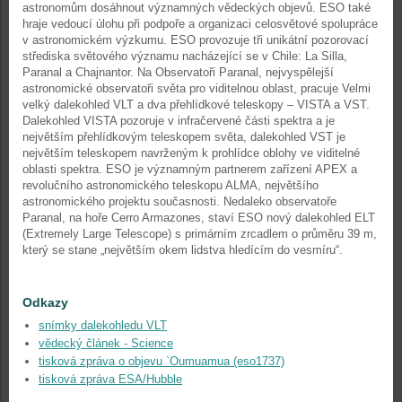
astronomům dosáhnout významných vědeckých objevů. ESO také
hraje vedoucí úlohu při podpoře a organizaci celosvětové spolupráce
v astronomickém výzkumu. ESO provozuje tři unikátní pozorovací
střediska světového významu nacházející se v Chile: La Silla,
Paranal a Chajnantor. Na Observatoři Paranal, nejvyspělejší
astronomické observatoři světa pro viditelnou oblast, pracuje Velmi
velký dalekohled VLT a dva přehlídkové teleskopy – VISTA a VST.
Dalekohled VISTA pozoruje v infračervené části spektra a je
největším přehlídkovým teleskopem světa, dalekohled VST je
největším teleskopem navrženým k prohlídce oblohy ve viditelné
oblasti spektra. ESO je významným partnerem zařízení APEX a
revolučního astronomického teleskopu ALMA, největšího
astronomického projektu současnosti. Nedaleko observatoře
Paranal, na hoře Cerro Armazones, staví ESO nový dalekohled ELT
(Extremely Large Telescope) s primárním zrcadlem o průměru 39 m,
který se stane „největším okem lidstva hledícím do vesmíru“.
Odkazy
snímky dalekohledu VLT
vědecký článek - Science
tisková zpráva o objevu `Oumuamua (eso1737)
tisková zpráva ESA/Hubble