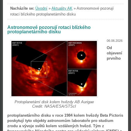
Nacházíte se:
Úvodní
»
Aktuality AK
»
Astronomové pozorují
rotaci blízkého protoplanetárního disku
Astronomové pozorují rotaci blízkého
protoplanetárního disku
06.06.2026
Od
objevení
prvního
Protoplanetární disk kolem hvězdy AB Aurigae
Credit: NASA/ESA/STScI
protoplanetárního disku v roce 1984 kolem hvězdy Beta Pictoris
poskytují tyto objekty astronomům laboratoře pro studium
zrodu a vývoje světů kolem vzdálených hvězd. Tým z