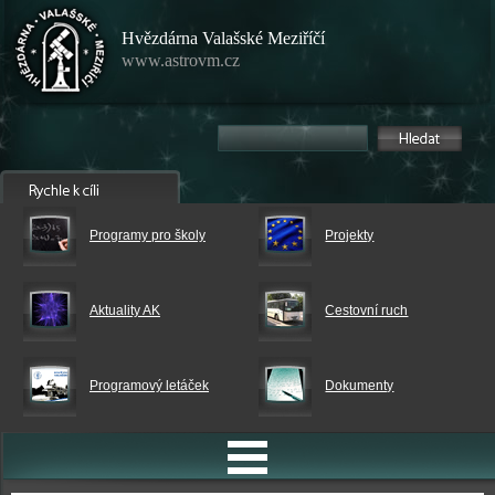
Hvězdárna Valašské Meziříčí
www.astrovm.cz
Programy pro školy
Projekty
Aktuality AK
Cestovní ruch
Programový letáček
Dokumenty