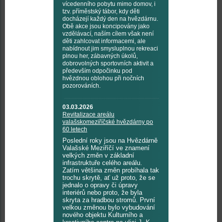
vícedenního pobytu mimo domov, i
tzv. příměstský tábor, kdy děti
docházejí každý den na hvězdárnu.
Obě akce jsou koncipovány jako
vzdělávací, naším cílem však není
děti zahlcovat informacemi, ale
nabídnout jim smysluplnou rekreaci
plnou her, zábavných úkolů,
dobrovolných sportovních aktivit a
především odpočinku pod
hvězdnou oblohou při nočních
pozorováních.
03.03.2026
Revitalizace areálu
valašskomeziříčské hvězdárny po
60 letech
Poslední roky jsou na Hvězdárně
Valašské Meziříčí ve znamení
velkých změn v základní
infrastruktuře celého areálu.
Zatím většina změn probíhala tak
trochu skrytě, ať už proto, že se
jednalo o opravy či úpravy
interiérů nebo proto, že byla
skryta za hradbou stromů. První
velkou změnou bylo vybudování
nového objektu Kulturního a