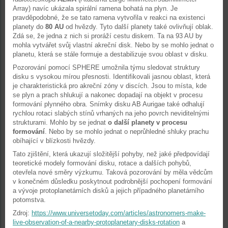
Array) navíc ukázala spirální ramena bohatá na plyn. Je
pravděpodobné, že se tato ramena vytvořila v reakci na existenci
planety do
80 AU
od hvězdy. Tyto další planety také ovlivňují oblak.
Zdá se, že jedna z nich si proráží cestu diskem. Ta na 93 AU by
mohla vytvářet svůj vlastní akreční disk. Nebo by se mohlo jednat o
planetu, která se stále formuje a destabilizuje svou oblast v disku.
Pozorování pomocí SPHERE umožnila týmu sledovat struktury
disku s vysokou mírou přesnosti. Identifikovali jasnou oblast, která
je charakteristická pro akreční zóny v discích. Jsou to místa, kde
se plyn a prach shlukují a nakonec dopadají na objekt v procesu
formování plynného obra. Snímky disku AB Aurigae také odhalují
rychlou rotaci slabých stínů vrhaných na jeho povrch neviditelnými
strukturami. Mohlo by se jednat
o další planety v procesu
formování
. Nebo by se mohlo jednat o neprůhledné shluky prachu
obíhající v blízkosti hvězdy.
Tato zjištění, která ukazují složitější pohyby, než jaké předpovídají
teoretické modely formování disku, rotace a dalších pohybů,
otevřela nové směry výzkumu. Taková pozorování by měla vědcům
v konečném důsledku poskytnout podrobnější pochopení formování
a vývoje protoplanetárních disků a jejich případného planetárního
potomstva.
Zdroj:
https://www.universetoday.com/articles/astronomers-make-
live-observation-of-a-nearby-protoplanetary-disks-rotation
a