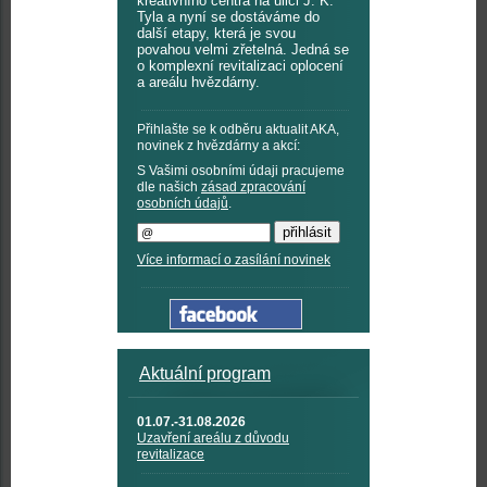
kreativního centra na ulici J. K.
Tyla a nyní se dostáváme do
další etapy, která je svou
povahou velmi zřetelná. Jedná se
o komplexní revitalizaci oplocení
a areálu hvězdárny.
Přihlašte se k odběru aktualit AKA,
novinek z hvězdárny a akcí:
S Vašimi osobními údaji pracujeme
dle našich
zásad zpracování
osobních údajů
.
Více informací o zasílání novinek
Aktuální program
01.07.-31.08.2026
Uzavření areálu z důvodu
revitalizace