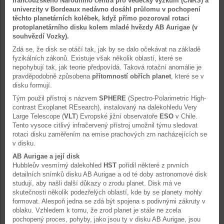
francouzského Národního centra pro vědecký výzkum (CNRS) a
univerzity v Bordeaux nedávno dosáhl průlomu v pochopení
těchto planetárních kolébek, když přímo pozoroval rotaci
protoplanetárního disku kolem mladé hvězdy AB Aurigae (v
souhvězdí Vozky).
Zdá se, že disk se otáčí tak, jak by se dalo očekávat na základě
fyzikálních zákonů. Existuje však několik oblastí, které se
nepohybují tak, jak teorie předpovídá. Taková rotační anomálie je
pravděpodobně způsobena
přítomností obřích planet
, které se v
disku formují.
Tým použil přístroj s názvem
SPHERE
(Spectro-Polarimetric High-
contrast Exoplanet REsearch), instalovaný na dalekohledu Very
Large Telescope (
VLT
) Evropské jižní observatoře
ESO
v Chile.
Tento vysoce citlivý infračervený přístroj umožnil týmu sledovat
rotaci disku zaměřením na emise prachových zrn nacházejících se
v disku.
AB Aurigae a její disk
Hubbleův vesmírný dalekohled
HST
pořídil některé z prvních
detailních snímků disku AB Aurigae a od té doby astronomové disk
studují, aby našli další důkazy o zrodu planet. Disk má ve
skutečnosti několik podezřelých oblastí, kde by se planety mohly
formovat. Alespoň jedna se zdá být spojena s podivnými zákruty v
oblaku. Vzhledem k tomu, že zrod planet je stále ne zcela
pochopený proces, pohyby, jako jsou ty v disku AB Aurigae, jsou