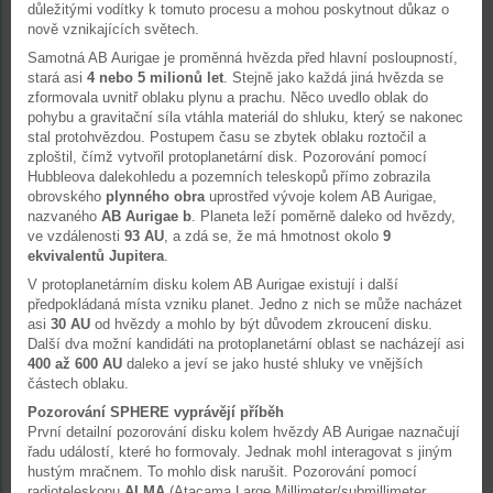
důležitými vodítky k tomuto procesu a mohou poskytnout důkaz o
nově vznikajících světech.
Samotná AB Aurigae je proměnná hvězda před hlavní posloupností,
stará asi
4 nebo 5 milionů let
. Stejně jako každá jiná hvězda se
zformovala uvnitř oblaku plynu a prachu. Něco uvedlo oblak do
pohybu a gravitační síla vtáhla materiál do shluku, který se nakonec
stal protohvězdou. Postupem času se zbytek oblaku roztočil a
zploštil, čímž vytvořil protoplanetární disk. Pozorování pomocí
Hubbleova dalekohledu a pozemních teleskopů přímo zobrazila
obrovského
plynného obra
uprostřed vývoje kolem AB Aurigae,
nazvaného
AB Aurigae b
. Planeta leží poměrně daleko od hvězdy,
ve vzdálenosti
93 AU
, a zdá se, že má hmotnost okolo
9
ekvivalentů Jupitera
.
V protoplanetárním disku kolem AB Aurigae existují i další
předpokládaná místa vzniku planet. Jedno z nich se může nacházet
asi
30 AU
od hvězdy a mohlo by být důvodem zkroucení disku.
Další dva možní kandidáti na protoplanetární oblast se nacházejí asi
400 až 600 AU
daleko a jeví se jako husté shluky ve vnějších
částech oblaku.
Pozorování SPHERE vyprávějí příběh
První detailní pozorování disku kolem hvězdy AB Aurigae naznačují
řadu událostí, které ho formovaly. Jednak mohl interagovat s jiným
hustým mračnem. To mohlo disk narušit. Pozorování pomocí
radioteleskopu
ALMA
(Atacama Large Millimeter/submillimeter