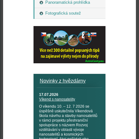
Panoramatická prohlídka
Fotografická soutež
Novinky z hvězdárny
17.07.2026
Víkend s nanosatelity
O víkendu 10. – 12. 7 2026 se
úspěšně uskutečnila Víkendová
škola návrhu a stavby nanosatelitů
v rámci projektu přeshraniční
spolupráce s názvem Rozvoj
vzdělávání v oblasti vývoje
nanosatelitů a kosmických