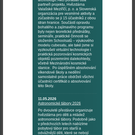
technologií. Akci pořádali oba
partneři projektu, Hvězdárna
Valašské Meziříčí, p. o. a Slovenská
organizácia pre vesmírné aktivity a
zúčastnilo se ji 15 účastníků z obou
stran hranice. Součástí opravdu
bohatého a zajímavého programu
byly nejen teoretické přednášky,
semináře, praktické činnosti se
složením Schoolsatů – výukového
modelu cubesatu, ale také jsme si
vyzkoušeli virtuální technologie i
praktická pozorování kosmických
objektů pozemními dalekohledy,
včetně Mezinárodní kosmické
stanice. Po úspěšném absolvování
víkendové školy a nedělní
samostatné práce obdrželi všichni
účastníci certifikát o absolvování
této školy.
11.05.2026
Astronomické tábory 2026
Po dvouleté přestávce organizuje
hvězdárna pro děti a mládež
astronomické tábory. Podobně jako
v předchozích letech nabízíme
pobytový tábor pro starší a
odvážnější děti, které se nebojí