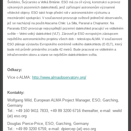
Švédsko, Švýcarsko a Velká Británie. ESO má za cíl vývoj, konstrukci a provoz
výkonných pozemních dalekohledů, jenž zpřístupní astronomům významné
vědecké objevy. ESO také hraje přední roli v astronomickém výzkumu a
mezinárodní spolupráci. V současnosti provozuje světově jedinečné observatoře,
jež se nacházejí na poušti Atacama Chile: La Silla, Paranal a Chajnantor. Na
Paranalu ESO provozuje nejvyspělejší pozemní dalekohled pracující ve viditelném
světle – Velmi velký dalekohled (VLT). Zároveň je ESO evropským zástupcem
největšího astronomického projektu všech dob – teleskopu ALMA. V současnosti
ESO plánuje výstavbu Evropského extrémně velkého dalekohledu (E-ELT), který
bude mít průměr primárního zrcadla 42 metrů. Bude pracovat ve viditelném a
infračerveném oboru a stane se největším dalekohledem světa.
Odkazy:
Více o ALMA:
http://www.almaobservatory.org/
Kontakty:
Wolfgang Wild, European ALMA Project Manager, ESO, Garching,
Germany
Tel.: +49 160 9411 7833, +49 89 3200 6716 thereafter, e-mail: wwild
(at) eso.org
Douglas Pierce-Price, ESO, Garching, Germany
Tel.: +49 89 3200 6759, e-mail: dpiercep (at) eso.org