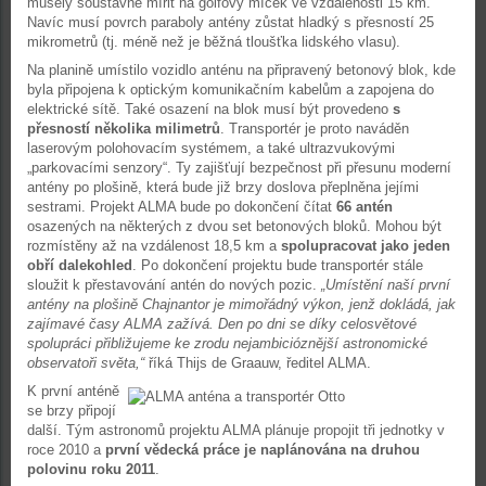
musely soustavně mířit na golfový míček ve vzdálenosti 15 km.
Navíc musí povrch paraboly antény zůstat hladký s přesností 25
mikrometrů (tj. méně než je běžná tloušťka lidského vlasu).
Na planině umístilo vozidlo anténu na připravený betonový blok, kde
byla připojena k optickým komunikačním kabelům a zapojena do
elektrické sítě. Také osazení na blok musí být provedeno
s
přesností několika milimetrů
. Transportér je proto naváděn
laserovým polohovacím systémem, a také ultrazvukovými
„parkovacími senzory“. Ty zajišťují bezpečnost při přesunu moderní
antény po plošině, která bude již brzy doslova přeplněna jejími
sestrami. Projekt ALMA bude po dokončení čítat
66 antén
osazených na některých z dvou set betonových bloků. Mohou být
rozmístěny až na vzdálenost 18,5 km a
spolupracovat jako jeden
obří dalekohled
. Po dokončení projektu bude transportér stále
sloužit k přestavování antén do nových pozic.
„Umístění naší první
antény na plošině Chajnantor je mimořádný výkon, jenž dokládá, jak
zajímavé časy ALMA zažívá. Den po dni se díky celosvětové
spolupráci přibližujeme ke zrodu nejambicióznější astronomické
observatoři světa,“
říká Thijs de Graauw, ředitel ALMA.
K první anténě
se brzy připojí
další. Tým astronomů projektu ALMA plánuje propojit tři jednotky v
roce 2010 a
první vědecká práce je naplánována na druhou
polovinu roku 2011
.