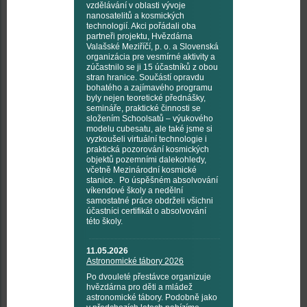
vzdělávání v oblasti vývoje
nanosatelitů a kosmických
technologií. Akci pořádali oba
partneři projektu, Hvězdárna
Valašské Meziříčí, p. o. a Slovenská
organizácia pre vesmírné aktivity a
zúčastnilo se ji 15 účastníků z obou
stran hranice. Součástí opravdu
bohatého a zajímavého programu
byly nejen teoretické přednášky,
semináře, praktické činnosti se
složením Schoolsatů – výukového
modelu cubesatu, ale také jsme si
vyzkoušeli virtuální technologie i
praktická pozorování kosmických
objektů pozemními dalekohledy,
včetně Mezinárodní kosmické
stanice. Po úspěšném absolvování
víkendové školy a nedělní
samostatné práce obdrželi všichni
účastníci certifikát o absolvování
této školy.
11.05.2026
Astronomické tábory 2026
Po dvouleté přestávce organizuje
hvězdárna pro děti a mládež
astronomické tábory. Podobně jako