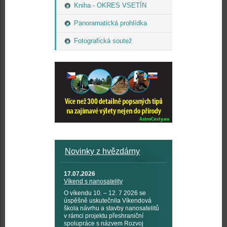
Kniha - OKRES VSETÍN
Panoramatická prohlídka
Fotografická soutež
Novinky z hvězdárny
17.07.2026
Víkend s nanosatelity
O víkendu 10. – 12. 7 2026 se
úspěšně uskutečnila Víkendová
škola návrhu a stavby nanosatelitů
v rámci projektu přeshraniční
spolupráce s názvem Rozvoj