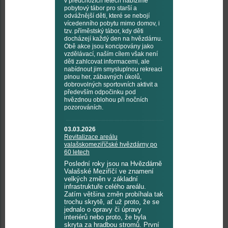
v předchozích letech nabízíme
pobytový tábor pro starší a
odvážnější děti, které se nebojí
vícedenního pobytu mimo domov, i
tzv. příměstský tábor, kdy děti
docházejí každý den na hvězdárnu.
Obě akce jsou koncipovány jako
vzdělávací, naším cílem však není
děti zahlcovat informacemi, ale
nabídnout jim smysluplnou rekreaci
plnou her, zábavných úkolů,
dobrovolných sportovních aktivit a
především odpočinku pod
hvězdnou oblohou při nočních
pozorováních.
03.03.2026
Revitalizace areálu
valašskomeziříčské hvězdárny po
60 letech
Poslední roky jsou na Hvězdárně
Valašské Meziříčí ve znamení
velkých změn v základní
infrastruktuře celého areálu.
Zatím většina změn probíhala tak
trochu skrytě, ať už proto, že se
jednalo o opravy či úpravy
interiérů nebo proto, že byla
skryta za hradbou stromů. První