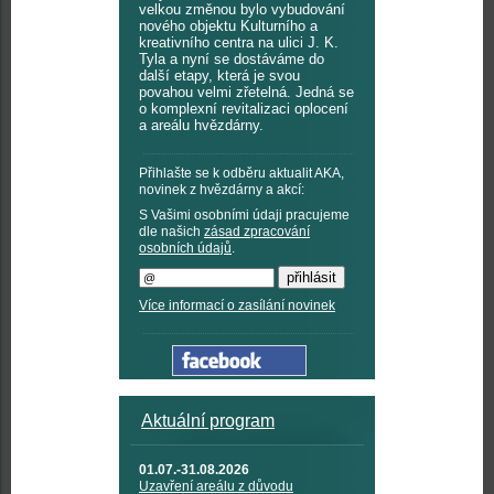
velkou změnou bylo vybudování
nového objektu Kulturního a
kreativního centra na ulici J. K.
Tyla a nyní se dostáváme do
další etapy, která je svou
povahou velmi zřetelná. Jedná se
o komplexní revitalizaci oplocení
a areálu hvězdárny.
Přihlašte se k odběru aktualit AKA,
novinek z hvězdárny a akcí:
S Vašimi osobními údaji pracujeme
dle našich
zásad zpracování
osobních údajů
.
Více informací o zasílání novinek
Aktuální program
01.07.-31.08.2026
Uzavření areálu z důvodu