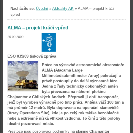
Nacházíte se:
Úvodní
»
Aktuality AK
»
ALMA – projekt kráčí
vpřed
ALMA – projekt kráčí vpřed
25.09.2009
ESO 035/09 tisková zpráva
Práce na výstavbě astronomické observatoře
ALMA (Atacama Large
Millimeter/submillimeter Array) pokračují a
právě postoupily do další významné fáze.
Jedna z řady technicky dokonalých antén
byla převezena na náhorní plošinu
Chajnantor v Chilských Andách. Přepravil ji obří transportér,
jenž byl vyroben výhradně pro tuto práci. Anténa váží 100 tun a
má průměr 12 metrů. Byla dopravena na operační stanoviště
(Array Operations Site), kde je po celý rok takřka bezoblačné
nebe a extrémně nízká vlhkost vzduchu. To činí z této polohy
ideální pozorovací místo.
Přestože jsou pozorovací podmínky na planině
Chajnantor