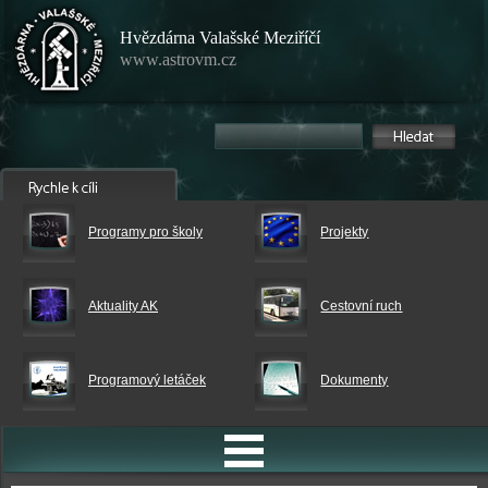
Hvězdárna Valašské Meziříčí
www.astrovm.cz
Programy pro školy
Projekty
Aktuality AK
Cestovní ruch
Programový letáček
Dokumenty