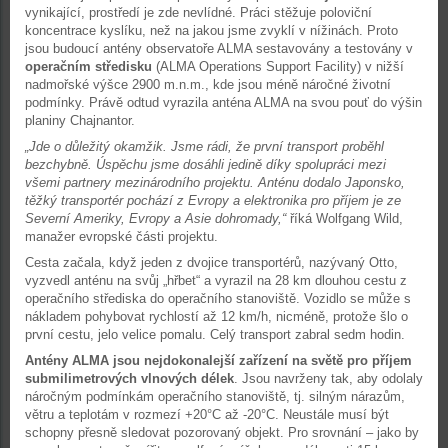
vynikající, prostředí je zde nevlídné. Práci stěžuje poloviční
koncentrace kyslíku, než na jakou jsme zvyklí v nížinách. Proto
jsou budoucí antény observatoře ALMA sestavovány a testovány v
operačním středisku
(ALMA Operations Support Facility) v nižší
nadmořské výšce 2900 m.n.m., kde jsou méně náročné životní
podmínky. Právě odtud vyrazila anténa ALMA na svou pouť do výšin
planiny Chajnantor.
„Jde o důležitý okamžik. Jsme rádi, že první transport proběhl
bezchybně. Úspěchu jsme dosáhli jedině díky spolupráci mezi
všemi partnery mezinárodního projektu. Anténu dodalo Japonsko,
těžký transportér pochází z Evropy a elektronika pro příjem je ze
Severní Ameriky, Evropy a Asie dohromady,“
říká Wolfgang Wild,
manažer evropské části projektu.
Cesta začala, když jeden z dvojice transportérů, nazývaný Otto,
vyzvedl anténu na svůj „hřbet“ a vyrazil na 28 km dlouhou cestu z
operačního střediska do operačního stanoviště. Vozidlo se může s
nákladem pohybovat rychlostí až 12 km/h, nicméně, protože šlo o
první cestu, jelo velice pomalu. Celý transport zabral sedm hodin.
Antény ALMA jsou nejdokonalejší zařízení na světě pro příjem
submilimetrových vlnových délek
. Jsou navrženy tak, aby odolaly
náročným podmínkám operačního stanoviště, tj. silným nárazům,
větru a teplotám v rozmezí +20°C až -20°C. Neustále musí být
schopny přesně sledovat pozorovaný objekt. Pro srovnání – jako by