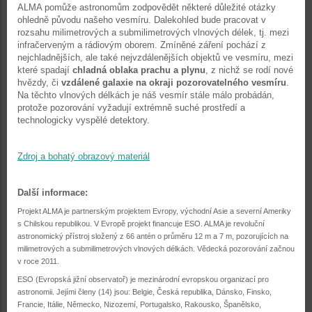
ALMA pomůže astronomům zodpovědět některé důležité otázky
ohledně původu našeho vesmíru. Dalekohled bude pracovat v
rozsahu milimetrových a submilimetrových vlnových délek, tj. mezi
infračerveným a rádiovým oborem. Zmíněné záření pochází z
nejchladnějších, ale také nejvzdálenějších objektů ve vesmíru, mezi
které spadají
chladná oblaka prachu a plynu
, z nichž se rodí nové
hvězdy, či
vzdálené galaxie na okraji pozorovatelného vesmíru
.
Na těchto vlnových délkách je náš vesmír stále málo probádán,
protože pozorování vyžadují extrémně suché prostředí a
technologicky vyspělé detektory.
Zdroj a bohatý obrazový materiál
Další informace:
Projekt ALMA je partnerským projektem Evropy, východní Asie a severní Ameriky
s Chilskou republikou. V Evropě projekt financuje ESO. ALMA je revoluční
astronomický přístroj složený z 66 antén o průměru 12 m a 7 m, pozorujících na
milimetrových a submilimetrových vlnových délkách. Vědecká pozorování začnou
v roce 2011.
ESO (Evropská jižní observatoř) je mezinárodní evropskou organizací pro
astronomii. Jejími členy (14) jsou: Belgie, Česká republika, Dánsko, Finsko,
Francie, Itálie, Německo, Nizozemí, Portugalsko, Rakousko, Španělsko,