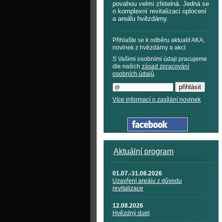
povahou velmi zřetelná. Jedná se
o komplexní revitalizaci oplocení
a areálu hvězdárny.
Přihlašte se k odběru aktualit AKA,
novinek z hvězdárny a akcí:
S Vašimi osobními údaji pracujeme
dle našich
zásad zpracování
osobních údajů
.
Více informací o zasílání novinek
Aktuální program
01.07.-31.08.2026
Uzavření areálu z důvodu
revitalizace
12.08.2026
Hvězdný duel