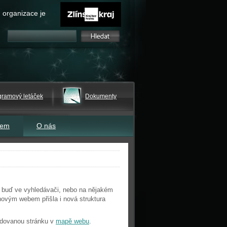
 organizace je
gramový letáček
Dokumenty
tem
O nás
az buď ve vyhledávači, nebo na nějakém
novým webem přišla i nová struktura
adovanou stránku v
mapě webu
.