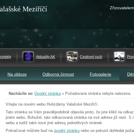
alašské Meziříčí
Zřizovatelem
rojekty
Aktuality AK
Cestovní ruch
Pro
Na obloze
Odborná činnost
Fotogalerie
Dě
Nacházíte se:
Úvodní stránka
»
Požadovaná stránka nebyla nalezena.
Vítejte na novém webu Hvězdárny Valašské Meziříčí.
Tato stránka se Vám pravděpodobně objevila proto, že jste klikli na odk
jiném webu. Bohužel, tato odkazovaná stránka na své adrese již není. S 
webu a tudíž také nové jiné adresy jednotlivých stránek.
Pokračovat můžete buď na
úvodní stránku
nebo se pokusit dohledat pož