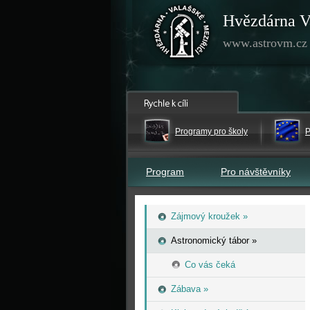
Hvězdárna V
www.astrovm.cz
Programy pro školy
P
Program
Pro návštěvníky
Zájmový kroužek »
Astronomický tábor »
Co vás čeká
Zábava »