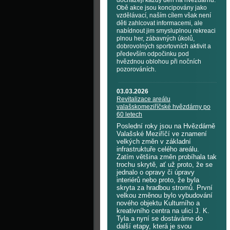
docházejí každý den na hvězdárnu.
Obě akce jsou koncipovány jako
vzdělávací, naším cílem však není
děti zahlcovat informacemi, ale
nabídnout jim smysluplnou rekreaci
plnou her, zábavných úkolů,
dobrovolných sportovních aktivit a
především odpočinku pod
hvězdnou oblohou při nočních
pozorováních.
03.03.2026
Revitalizace areálu
valašskomeziříčské hvězdárny po
60 letech
Poslední roky jsou na Hvězdárně
Valašské Meziříčí ve znamení
velkých změn v základní
infrastruktuře celého areálu.
Zatím většina změn probíhala tak
trochu skrytě, ať už proto, že se
jednalo o opravy či úpravy
interiérů nebo proto, že byla
skryta za hradbou stromů. První
velkou změnou bylo vybudování
nového objektu Kulturního a
kreativního centra na ulici J. K.
Tyla a nyní se dostáváme do
další etapy, která je svou