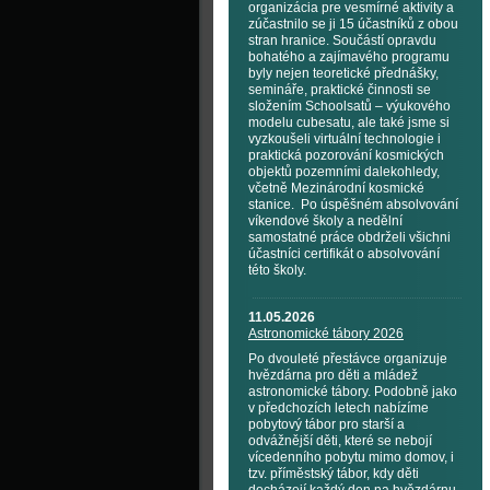
organizácia pre vesmírné aktivity a
zúčastnilo se ji 15 účastníků z obou
stran hranice. Součástí opravdu
bohatého a zajímavého programu
byly nejen teoretické přednášky,
semináře, praktické činnosti se
složením Schoolsatů – výukového
modelu cubesatu, ale také jsme si
vyzkoušeli virtuální technologie i
praktická pozorování kosmických
objektů pozemními dalekohledy,
včetně Mezinárodní kosmické
stanice. Po úspěšném absolvování
víkendové školy a nedělní
samostatné práce obdrželi všichni
účastníci certifikát o absolvování
této školy.
11.05.2026
Astronomické tábory 2026
Po dvouleté přestávce organizuje
hvězdárna pro děti a mládež
astronomické tábory. Podobně jako
v předchozích letech nabízíme
pobytový tábor pro starší a
odvážnější děti, které se nebojí
vícedenního pobytu mimo domov, i
tzv. příměstský tábor, kdy děti