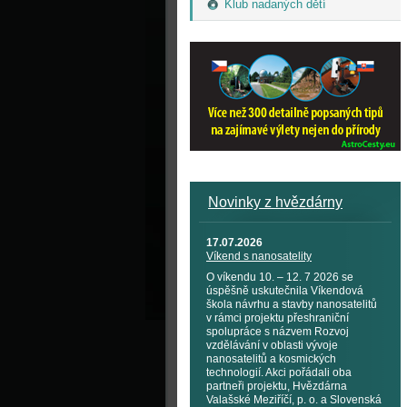
Klub nadaných dětí
Novinky z hvězdárny
17.07.2026
Víkend s nanosatelity
O víkendu 10. – 12. 7 2026 se
úspěšně uskutečnila Víkendová
škola návrhu a stavby nanosatelitů
v rámci projektu přeshraniční
spolupráce s názvem Rozvoj
vzdělávání v oblasti vývoje
nanosatelitů a kosmických
technologií. Akci pořádali oba
partneři projektu, Hvězdárna
Valašské Meziříčí, p. o. a Slovenská