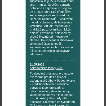
zúčastnilo se ji 15 účastníků z obou
stran hranice. Součástí opravdu
bohatého a zajímavého programu
byly nejen teoretické přednášky,
semináře, praktické činnosti se
složením Schoolsatů – výukového
modelu cubesatu, ale také jsme si
vyzkoušeli virtuální technologie i
praktická pozorování kosmických
objektů pozemními dalekohledy,
včetně Mezinárodní kosmické
stanice. Po úspěšném absolvování
víkendové školy a nedělní
samostatné práce obdrželi všichni
účastníci certifikát o absolvování
této školy.
11.05.2026
Astronomické tábory 2026
Po dvouleté přestávce organizuje
hvězdárna pro děti a mládež
astronomické tábory. Podobně jako
v předchozích letech nabízíme
pobytový tábor pro starší a
odvážnější děti, které se nebojí
vícedenního pobytu mimo domov, i
tzv. příměstský tábor, kdy děti
docházejí každý den na hvězdárnu.
Obě akce jsou koncipovány jako