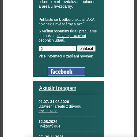
o komplexní revitalizaci oplocení
a areálu hvězdárny.
Přihlašte se k odběru aktualit AKA,
novinek z hvězdárny a akcí:
S Vašimi osobními údaji pracujeme
dle našich
zásad zpracování
osobních údajů
.
Více informací o zasílání novinek
Aktuální program
01.07.-31.08.2026
Uzavření areálu z důvodu
revitalizace
12.08.2026
Hvězdný duel