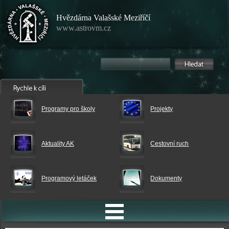
Hvězdárna Valašské Meziříčí
www.astrovm.cz
Programy pro školy
Projekty
Aktuality AK
Cestovní ruch
Programový letáček
Dokumenty