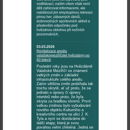
vzdělávací, naším cílem však není
děti zahlcovat informacemi, ale
nabídnout jim smysluplnou rekreaci
plnou her, zábavných úkolů,
dobrovolných sportovních aktivit a
především odpočinku pod
hvězdnou oblohou při nočních
pozorováních.
03.03.2026
Revitalizace areálu
valašskomeziříčské hvězdárny po
60 letech
Poslední roky jsou na Hvězdárně
Valašské Meziříčí ve znamení
velkých změn v základní
infrastruktuře celého areálu.
Zatím většina změn probíhala tak
trochu skrytě, ať už proto, že se
jednalo o opravy či úpravy
interiérů nebo proto, že byla
skryta za hradbou stromů. První
velkou změnou bylo vybudování
nového objektu Kulturního a
kreativního centra na ulici J. K.
Tyla a nyní se dostáváme do
další etapy, která je svou
povahou velmi zřetelná. Jedná se