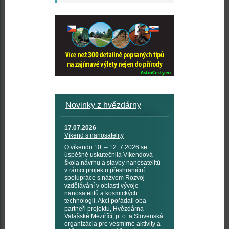
Novinky z hvězdárny
17.07.2026
Víkend s nanosatelity
O víkendu 10. – 12. 7 2026 se
úspěšně uskutečnila Víkendová
škola návrhu a stavby nanosatelitů
v rámci projektu přeshraniční
spolupráce s názvem Rozvoj
vzdělávání v oblasti vývoje
nanosatelitů a kosmických
technologií. Akci pořádali oba
partneři projektu, Hvězdárna
Valašské Meziříčí, p. o. a Slovenská
organizácia pre vesmírné aktivity a