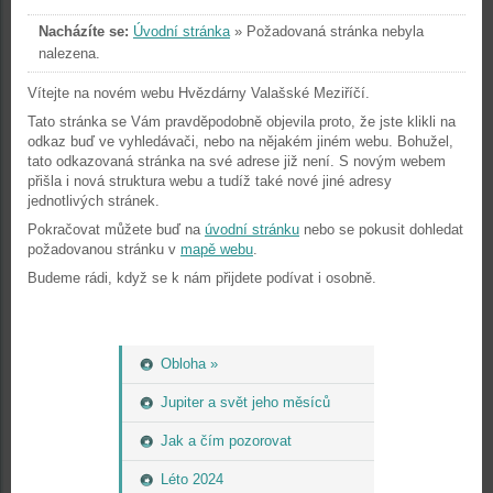
Nacházíte se:
Úvodní stránka
»
Požadovaná stránka nebyla
nalezena.
Vítejte na novém webu Hvězdárny Valašské Meziříčí.
Tato stránka se Vám pravděpodobně objevila proto, že jste klikli na
odkaz buď ve vyhledávači, nebo na nějakém jiném webu. Bohužel,
tato odkazovaná stránka na své adrese již není. S novým webem
přišla i nová struktura webu a tudíž také nové jiné adresy
jednotlivých stránek.
Pokračovat můžete buď na
úvodní stránku
nebo se pokusit dohledat
požadovanou stránku v
mapě webu
.
Budeme rádi, když se k nám přijdete podívat i osobně.
Obloha »
Jupiter a svět jeho měsíců
Jak a čím pozorovat
Léto 2024