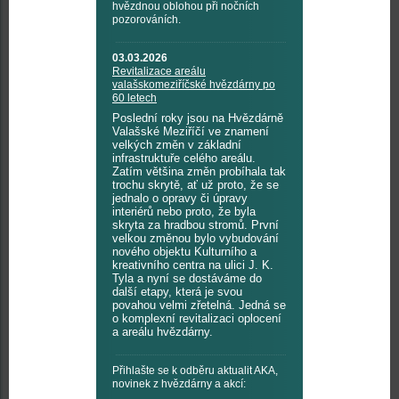
hvězdnou oblohou při nočních
pozorováních.
03.03.2026
Revitalizace areálu
valašskomeziříčské hvězdárny po
60 letech
Poslední roky jsou na Hvězdárně
Valašské Meziříčí ve znamení
velkých změn v základní
infrastruktuře celého areálu.
Zatím většina změn probíhala tak
trochu skrytě, ať už proto, že se
jednalo o opravy či úpravy
interiérů nebo proto, že byla
skryta za hradbou stromů. První
velkou změnou bylo vybudování
nového objektu Kulturního a
kreativního centra na ulici J. K.
Tyla a nyní se dostáváme do
další etapy, která je svou
povahou velmi zřetelná. Jedná se
o komplexní revitalizaci oplocení
a areálu hvězdárny.
Přihlašte se k odběru aktualit AKA,
novinek z hvězdárny a akcí: