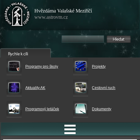
Hvězdárna Valašské Meziříčí
www.astrovm.cz
Programy pro školy
Projekty
Aktuality AK
Cestovní ruch
Programový letáček
Dokumenty