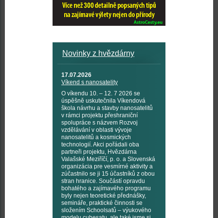
Novinky z hvězdárny
17.07.2026
Víkend s nanosatelity
O víkendu 10. – 12. 7 2026 se
úspěšně uskutečnila Víkendová
škola návrhu a stavby nanosatelitů
v rámci projektu přeshraniční
spolupráce s názvem Rozvoj
vzdělávání v oblasti vývoje
nanosatelitů a kosmických
technologií. Akci pořádali oba
partneři projektu, Hvězdárna
Valašské Meziříčí, p. o. a Slovenská
organizácia pre vesmírné aktivity a
zúčastnilo se ji 15 účastníků z obou
stran hranice. Součástí opravdu
bohatého a zajímavého programu
byly nejen teoretické přednášky,
semináře, praktické činnosti se
složením Schoolsatů – výukového
modelu cubesatu, ale také jsme si