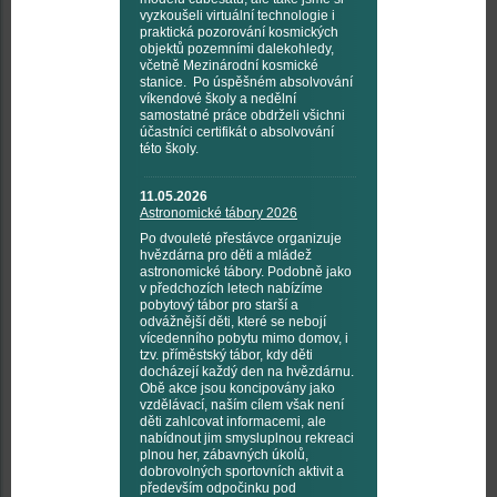
vyzkoušeli virtuální technologie i
praktická pozorování kosmických
objektů pozemními dalekohledy,
včetně Mezinárodní kosmické
stanice. Po úspěšném absolvování
víkendové školy a nedělní
samostatné práce obdrželi všichni
účastníci certifikát o absolvování
této školy.
11.05.2026
Astronomické tábory 2026
Po dvouleté přestávce organizuje
hvězdárna pro děti a mládež
astronomické tábory. Podobně jako
v předchozích letech nabízíme
pobytový tábor pro starší a
odvážnější děti, které se nebojí
vícedenního pobytu mimo domov, i
tzv. příměstský tábor, kdy děti
docházejí každý den na hvězdárnu.
Obě akce jsou koncipovány jako
vzdělávací, naším cílem však není
děti zahlcovat informacemi, ale
nabídnout jim smysluplnou rekreaci
plnou her, zábavných úkolů,
dobrovolných sportovních aktivit a
především odpočinku pod