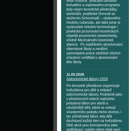
stran hranice. Součástí opravdu
bohatého a zajímavého programu
byly nejen teoretické přednášky,
semináře, praktické činnosti se
složením Schoolsatů – výukového
modelu cubesatu, ale také jsme si
vyzkoušeli virtuální technologie i
praktická pozorování kosmických
objektů pozemními dalekohledy,
včetně Mezinárodní kosmické
stanice. Po úspěšném absolvování
víkendové školy a nedělní
samostatné práce obdrželi všichni
účastníci certifikát o absolvování
této školy.
11.05.2026
Astronomické tábory 2026
Po dvouleté přestávce organizuje
hvězdárna pro děti a mládež
astronomické tábory. Podobně jako
v předchozích letech nabízíme
pobytový tábor pro starší a
odvážnější děti, které se nebojí
vícedenního pobytu mimo domov, i
tzv. příměstský tábor, kdy děti
docházejí každý den na hvězdárnu.
Obě akce jsou koncipovány jako
vzdělávací, naším cílem však není