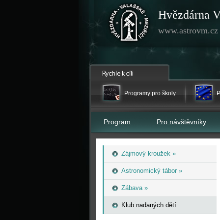
Hvězdárna V
www.astrovm.cz
Programy pro školy
P
Program
Pro návštěvníky
Zájmový kroužek »
Astronomický tábor »
Zábava »
Klub nadaných dětí