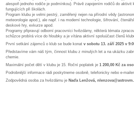
alespoň jednoho rodiče je podmínkou). Právě zapojením rodičů do aktivit 
fungujících při školách.
Program klubu je velmi pestrý, zaměřený nejen na přírodní vědy (astronomi
meteorologie apod.), ale např. i na moderní technologie, šifrování, čtenář
deskové hry, exkurze apod.
Programy připravují odborní pracovníci hvězdárny, některá témata zpracov
schůzce probírá více do hloubky a je vítána aktivní spoluúčast členů klub
První setkání zájemců o klub se bude konat
v sobotu 13. září 2025 v 9:
Představíme vám náš tým, činnost klubu z minulých let a na ukázku zabr
chemie.
Maximální počet dětí v klubu je 15. Roční poplatek je
1 200,00 Kč za os
Podrobnější informace rádi poskytneme osobně, telefonicky nebo e-maile
Zodpovědná osoba za hvězdárnu je
Naďa Lenžová, nlenzova@astrovm.c