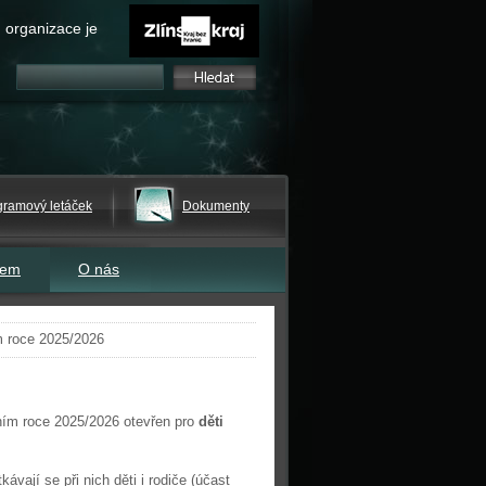
 organizace je
gramový letáček
Dokumenty
tem
O nás
m roce 2025/2026
lním roce 2025/2026 otevřen pro
děti
vají se při nich děti i rodiče (účast