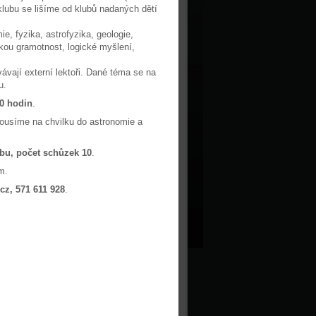
klubu se lišíme od klubů nadaných dětí
e, fyzika, astrofyzika, geologie,
skou gramotnost, logické myšlení,
ávají externí lektoři. Dané téma se na
u.
00 hodin
.
ousíme na chvilku do astronomie a
obu, počet schůzek 10
.
m.
z, 571 611 928
.