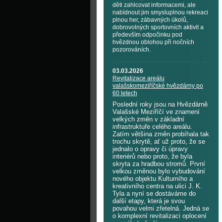
děti zahlcovat informacemi, ale
nabídnout jim smysluplnou rekreaci
plnou her, zábavných úkolů,
dobrovolných sportovních aktivit a
především odpočinku pod
hvězdnou oblohou při nočních
pozorováních.
03.03.2026
Revitalizace areálu
valašskomeziříčské hvězdárny po
60 letech
Poslední roky jsou na Hvězdárně
Valašské Meziříčí ve znamení
velkých změn v základní
infrastruktuře celého areálu.
Zatím většina změn probíhala tak
trochu skrytě, ať už proto, že se
jednalo o opravy či úpravy
interiérů nebo proto, že byla
skryta za hradbou stromů. První
velkou změnou bylo vybudování
nového objektu Kulturního a
kreativního centra na ulici J. K.
Tyla a nyní se dostáváme do
další etapy, která je svou
povahou velmi zřetelná. Jedná se
o komplexní revitalizaci oplocení