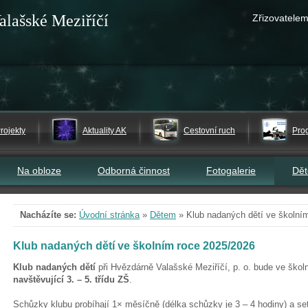
alašské Meziříčí
Zřizovatelem
rojekty
Aktuality AK
Cestovní ruch
Pro
Na obloze
Odborná činnost
Fotogalerie
Dě
Nacházíte se:
Úvodní stránka
»
Dětem
»
Klub nadaných dětí ve školní
Klub nadaných dětí ve školním roce 2025/2026
Klub nadaných dětí
při Hvězdárně Valašské Meziříčí, p. o. bude ve ško
navštěvující 3. – 5. třídu ZŠ
.
Schůzky klubu probíhají 1× měsíčně (délka schůzky je 3 – 4 hodiny) a setká