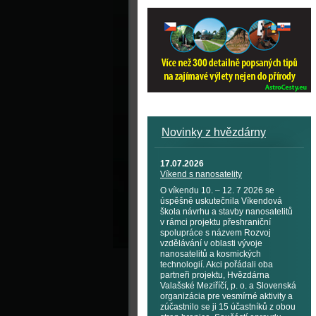
Novinky z hvězdárny
17.07.2026
Víkend s nanosatelity
O víkendu 10. – 12. 7 2026 se
úspěšně uskutečnila Víkendová
škola návrhu a stavby nanosatelitů
v rámci projektu přeshraniční
spolupráce s názvem Rozvoj
vzdělávání v oblasti vývoje
nanosatelitů a kosmických
technologií. Akci pořádali oba
partneři projektu, Hvězdárna
Valašské Meziříčí, p. o. a Slovenská
organizácia pre vesmírné aktivity a
zúčastnilo se ji 15 účastníků z obou