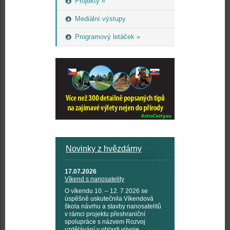
Projekty »
Mediální výstupy
Programový letáček »
Novinky z hvězdárny
17.07.2026
Víkend s nanosatelity
O víkendu 10. – 12. 7 2026 se
úspěšně uskutečnila Víkendová
škola návrhu a stavby nanosatelitů
v rámci projektu přeshraniční
spolupráce s názvem Rozvoj
vzdělávání v oblasti vývoje