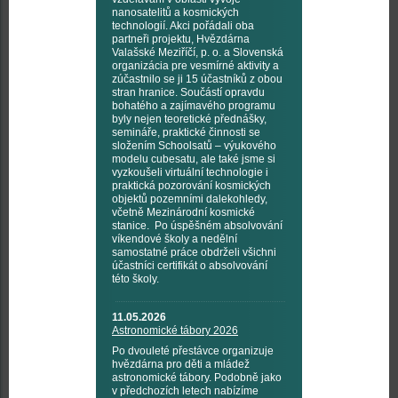
nanosatelitů a kosmických
technologií. Akci pořádali oba
partneři projektu, Hvězdárna
Valašské Meziříčí, p. o. a Slovenská
organizácia pre vesmírné aktivity a
zúčastnilo se ji 15 účastníků z obou
stran hranice. Součástí opravdu
bohatého a zajímavého programu
byly nejen teoretické přednášky,
semináře, praktické činnosti se
složením Schoolsatů – výukového
modelu cubesatu, ale také jsme si
vyzkoušeli virtuální technologie i
praktická pozorování kosmických
objektů pozemními dalekohledy,
včetně Mezinárodní kosmické
stanice. Po úspěšném absolvování
víkendové školy a nedělní
samostatné práce obdrželi všichni
účastníci certifikát o absolvování
této školy.
11.05.2026
Astronomické tábory 2026
Po dvouleté přestávce organizuje
hvězdárna pro děti a mládež
astronomické tábory. Podobně jako
v předchozích letech nabízíme