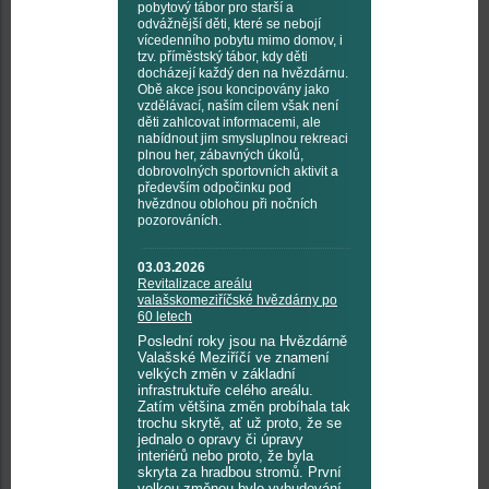
pobytový tábor pro starší a
odvážnější děti, které se nebojí
vícedenního pobytu mimo domov, i
tzv. příměstský tábor, kdy děti
docházejí každý den na hvězdárnu.
Obě akce jsou koncipovány jako
vzdělávací, naším cílem však není
děti zahlcovat informacemi, ale
nabídnout jim smysluplnou rekreaci
plnou her, zábavných úkolů,
dobrovolných sportovních aktivit a
především odpočinku pod
hvězdnou oblohou při nočních
pozorováních.
03.03.2026
Revitalizace areálu
valašskomeziříčské hvězdárny po
60 letech
Poslední roky jsou na Hvězdárně
Valašské Meziříčí ve znamení
velkých změn v základní
infrastruktuře celého areálu.
Zatím většina změn probíhala tak
trochu skrytě, ať už proto, že se
jednalo o opravy či úpravy
interiérů nebo proto, že byla
skryta za hradbou stromů. První
velkou změnou bylo vybudování