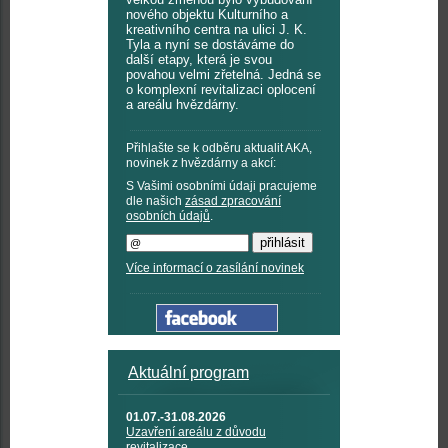
nového objektu Kulturního a
kreativního centra na ulici J. K.
Tyla a nyní se dostáváme do
další etapy, která je svou
povahou velmi zřetelná. Jedná se
o komplexní revitalizaci oplocení
a areálu hvězdárny.
Přihlašte se k odběru aktualit AKA,
novinek z hvězdárny a akcí:
S Vašimi osobními údaji pracujeme
dle našich
zásad zpracování
osobních údajů
.
Více informací o zasílání novinek
Aktuální program
01.07.-31.08.2026
Uzavření areálu z důvodu
revitalizace