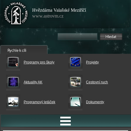
Hvězdárna Valašské Meziříčí
www.astrovm.cz
Programy pro školy
Projekty
Aktuality AK
Cestovní ruch
Programový letáček
Dokumenty