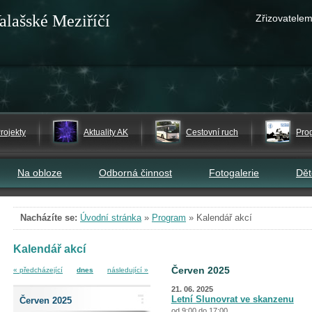
alašské Meziříčí
Zřizovatelem
rojekty
Aktuality AK
Cestovní ruch
Pro
Na obloze
Odborná činnost
Fotogalerie
Dě
Nacházíte se:
Úvodní stránka
»
Program
»
Kalendář akcí
Kalendář akcí
Červen 2025
« předcházející
dnes
následující »
21. 06. 2025
Letní Slunovrat ve skanzenu
Červen 2025
od 9:00 do 17:00