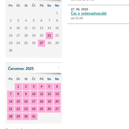
Po
Út
St
Čt
Pá
So
Ne
27. 06. 2025
1
Čaj o jedenadvacáté
od 21:00
2
3
4
5
6
7
8
9
10
11
12
13
14
15
16
17
18
19
20
21
22
23
24
25
26
27
28
29
30
Červenec 2025
Po
Út
St
Čt
Pá
So
Ne
1
2
3
4
5
6
7
8
9
10
11
12
13
14
15
16
17
18
19
20
21
22
23
24
25
26
27
28
29
30
31