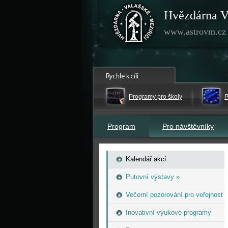
Hvězdárna V
www.astrovm.cz
Programy pro školy
P
Program
Pro návštěvníky
Kalendář akcí
Putovní výstavy »
Večerní pozorování pro veřejnost
Inovativní výukové programy