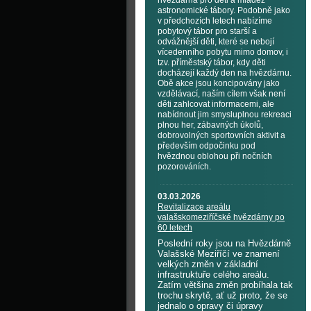
hvězdárna pro děti a mládež
astronomické tábory. Podobně jako
v předchozích letech nabízíme
pobytový tábor pro starší a
odvážnější děti, které se nebojí
vícedenního pobytu mimo domov, i
tzv. příměstský tábor, kdy děti
docházejí každý den na hvězdárnu.
Obě akce jsou koncipovány jako
vzdělávací, naším cílem však není
děti zahlcovat informacemi, ale
nabídnout jim smysluplnou rekreaci
plnou her, zábavných úkolů,
dobrovolných sportovních aktivit a
především odpočinku pod
hvězdnou oblohou při nočních
pozorováních.
03.03.2026
Revitalizace areálu
valašskomeziříčské hvězdárny po
60 letech
Poslední roky jsou na Hvězdárně
Valašské Meziříčí ve znamení
velkých změn v základní
infrastruktuře celého areálu.
Zatím většina změn probíhala tak
trochu skrytě, ať už proto, že se
jednalo o opravy či úpravy