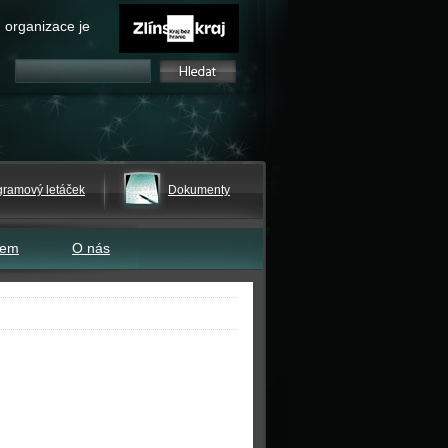
 organizace je
gramový letáček
Dokumenty
tem
O nás