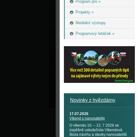
Program pro »
Projekty »
Mediální výstupy
Programový letáček »
Novinky z hvězdárny
17.07.2026
Víkend s nanosatelity
O víkendu 10. – 12. 7 2026 se
úspěšně uskutečnila Víkendová
škola návrhu a stavby nanosatelitů