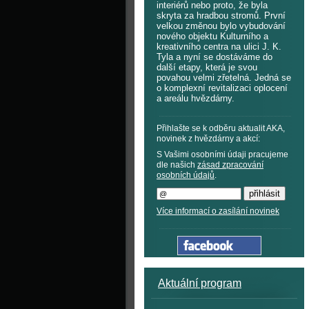
interiérů nebo proto, že byla
skryta za hradbou stromů. První
velkou změnou bylo vybudování
nového objektu Kulturního a
kreativního centra na ulici J. K.
Tyla a nyní se dostáváme do
další etapy, která je svou
povahou velmi zřetelná. Jedná se
o komplexní revitalizaci oplocení
a areálu hvězdárny.
Přihlašte se k odběru aktualit AKA,
novinek z hvězdárny a akcí:
S Vašimi osobními údaji pracujeme
dle našich
zásad zpracování
osobních údajů
.
Více informací o zasílání novinek
Aktuální program