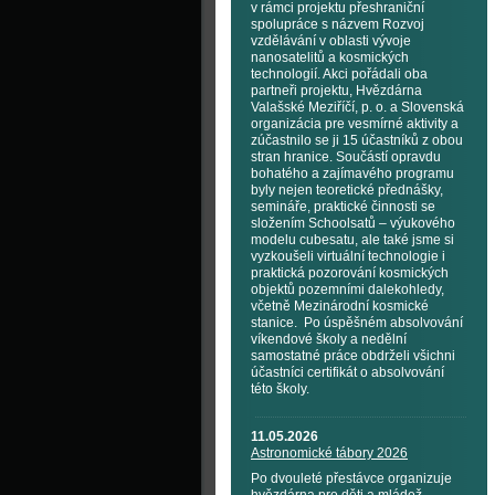
v rámci projektu přeshraniční
spolupráce s názvem Rozvoj
vzdělávání v oblasti vývoje
nanosatelitů a kosmických
technologií. Akci pořádali oba
partneři projektu, Hvězdárna
Valašské Meziříčí, p. o. a Slovenská
organizácia pre vesmírné aktivity a
zúčastnilo se ji 15 účastníků z obou
stran hranice. Součástí opravdu
bohatého a zajímavého programu
byly nejen teoretické přednášky,
semináře, praktické činnosti se
složením Schoolsatů – výukového
modelu cubesatu, ale také jsme si
vyzkoušeli virtuální technologie i
praktická pozorování kosmických
objektů pozemními dalekohledy,
včetně Mezinárodní kosmické
stanice. Po úspěšném absolvování
víkendové školy a nedělní
samostatné práce obdrželi všichni
účastníci certifikát o absolvování
této školy.
11.05.2026
Astronomické tábory 2026
Po dvouleté přestávce organizuje